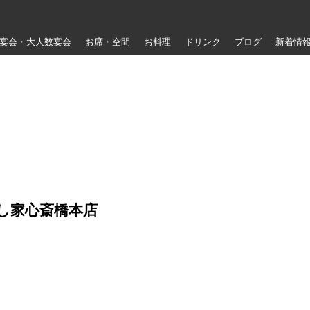
宴会・大人数宴会
お席・空間
お料理
ドリンク
ブログ
新着情
し家心斎橋本店