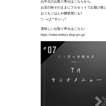
お中元のお取り寄せはこちらから。
お店の味そのままにフルセットでお届け致しま
おうちごはんや贈答用にも⤴️
*｡･+(人*´∀`)+･｡*
美味しいお取り寄せはこちら↓
https://osaka-nishiya.shop-pro.jp/