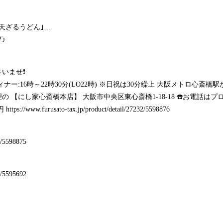
天ざるうどん｣…
♪
いませ❗
6時 ディナー:16時～22時30分(LO22時) ※日祝は30分繰上 大阪メトロ
 【にし家心斎橋本店】 大阪市中央区東心斎橋1-18-18 ☎️お電話は
円
https://www.furusato-tax.jp/product/detail/27232/5598876
32/5598875
32/5595692