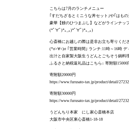
こちらは7月のランチメニュー
｢すだちざるとミニうな丼セット｣や｢はもの
豪華【鰻のひつまぶし】などがラインナップ
(*ﾟ∀ﾟ)*｡_｡)*ﾟ∀ﾟ)*｡_｡)
心斎橋にお越しの際は是非お立ち寄りくださ
(*σ>∀<)σ ｢営業時間｣ ランチ:11時～1
出汁と自家製大阪生うどんとごちそう鍋料理の
ふるさと納税返礼品はこちら↓ 寄附額15000
寄附額20000円
https://www.furusato-tax.jp/product/detail/272
寄附額30000円
https://www.furusato-tax.jp/product/detail/272
うどんちり本家 にし家心斎橋本店
大阪市中央区東心斎橋1-18-18