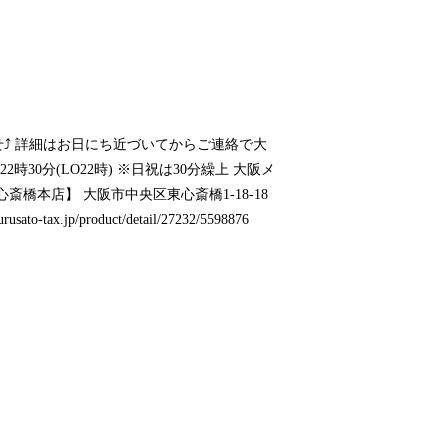
せ⤴️ 詳細はお日にち近づいてからご連絡で大
22時30分(LO22時) ※日祝は30分繰上 大阪メ
橋本店】 大阪市中央区東心斎橋1-18-18
urusato-tax.jp/product/detail/27232/5598876