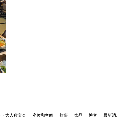
会・大人数宴会
座位和空间
炊事
饮品
博客
最新消