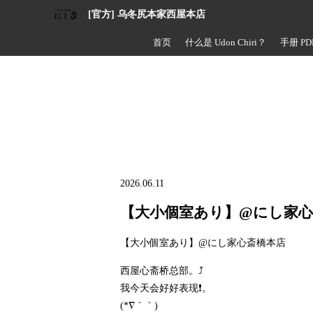
[官方] 乌冬尻本家西屋本店
首页
什么是 Udon Chiri？
手册 PD
2026.06.11
【大小個室あり】@にし家心
【大小個室あり】@にし家心斎橋本店
西屋心斋桥总部。⤴️
我今天会好好表现❗。
(*∇｀｀)