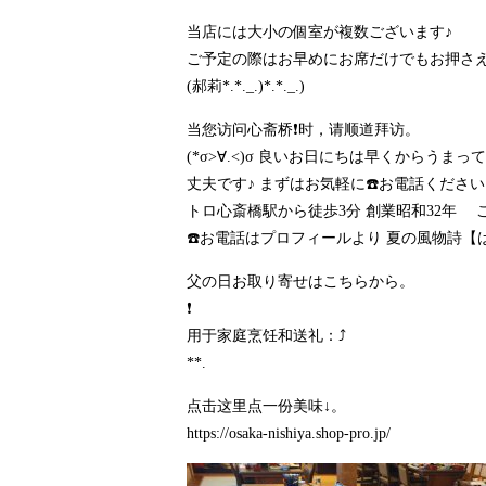
当店には大小の個室が複数ございます♪
ご予定の際はお早めにお席だけでもお押さえ
(郝莉*.*._.)*.*._.)
当您访问心斋桥❗时，请顺道拜访。
(*σ>∀.<)σ 良いお日にちは早くからう
丈夫です♪ まずはお気軽に☎️お電話くださいませ❗ 
トロ心斎橋駅から徒歩3分 創業昭和32年 
☎️お電話はプロフィールより 夏の風物詩【は
父の日お取り寄せはこちらから。
❗️
用于家庭烹饪和送礼：⤴️
**.
点击这里点一份美味↓。
https://osaka-nishiya.shop-pro.jp/