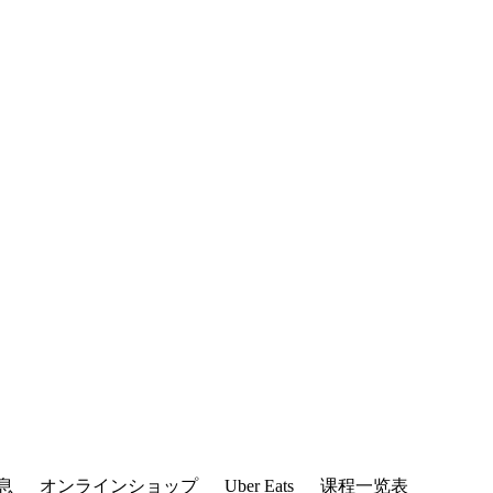
息
オンラインショップ
Uber Eats
课程一览表