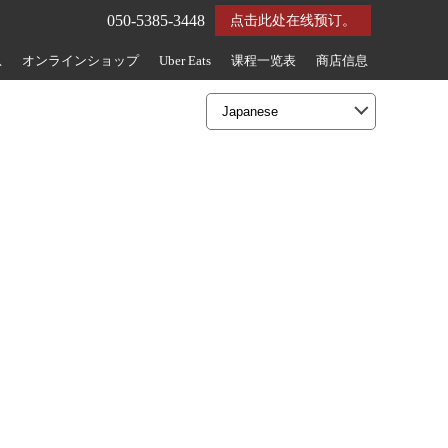
050-5385-3448
点击此处在线预订。
息
オンラインショップ
Uber Eats
课程一览表
商店信息