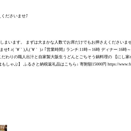
くださいませ⤴️
まってしまいます。 まずは大まかな人数でお席だけでもお押さえくださいま
♪( ´∀｀)人(´∀｀ )♪ ｢営業時間｣ ランチ:11時～16時 ディナー:16時～
こだわりの職人出汁と自家製大阪生うどんとごちそう鍋料理の 【にし家心斎
もしゃぶ】 ふるさと納税返礼品はこちら↓ 寄附額15000円
https://www.f