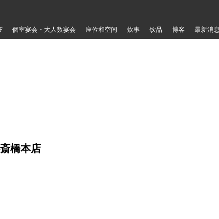
F
個室宴会・大人数宴会
座位和空间
炊事
饮品
博客
最新消
斎橋本店