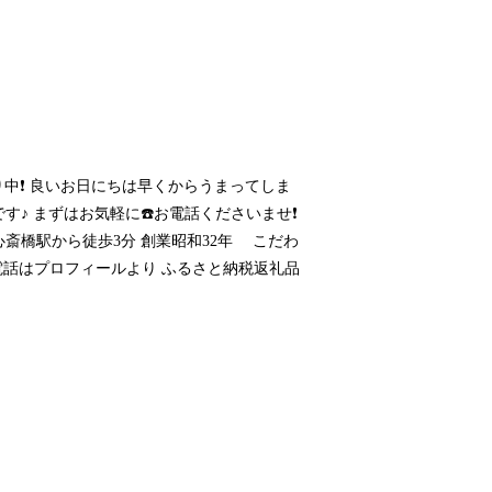
評承り中❗ 良いお日にちは早くからうまってしま
♪ まずはお気軽に☎️お電話くださいませ❗
阪メトロ心斎橋駅から徒歩3分 創業昭和32年 こだわ
お電話はプロフィールより ふるさと納税返礼品