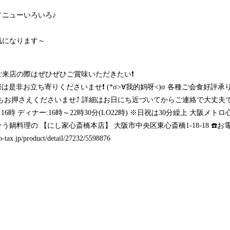
ニューいろいろ♪
気になります～
来店の際はぜひぜひご賞味いただきたい❗
の際は是非お立ち寄りくださいませ❗ (*σ>∀我的妈呀<)σ 各種ご会食好
お押さえくださいませ⤴️ 詳細はお日にち近づいてからご連絡で大丈夫です
:11時～16時 ディナー:16時～22時30分(LO22時) ※日祝は30分繰上 大
鍋料理の 【にし家心斎橋本店】 大阪市中央区東心斎橋1-18-18 ☎️
o-tax.jp/product/detail/27232/5598876