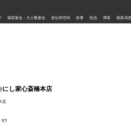
F
個室宴会・大人数宴会
座位和空间
炊事
饮品
博客
最新消
@にし家心斎橋本店
本店
す❗