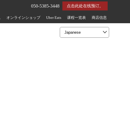
050-5385-3448
点击此处在线预订。
息
オンラインショップ
Uber Eats
课程一览表
商店信息