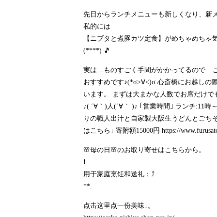
先日からランチメニューも新しくなり、新メ
私的には
【ニブタと煮豚カツ定食】がめちゃめちゃ
(****) 🎵
実は…ものすごく手間がかかってるので ご
おすすめです♪(*σ>∀<)σ 心斎橋にお越し
います。 まずは大まかな人数でお席だけでも
♪( ´∀｀)人(´∀｀ )♪ ｢営業時間｣ ランチ
りの職人出汁と自家製大阪生うどんとごちそう
はこちら↓ 寄附額15000円
https://www.furusat
🌸母の日🌸のお取り寄せはこちらから。
❗️
用于家庭烹饪和送礼：⤴️
**.
点击这里点一份美味↓。