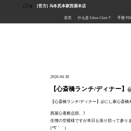
[官方] 乌冬尻本家西屋本店
首页
什么是 Udon Chiri？
手册 PD
2026.04.30
【心斎橋ランチ/ディナー】
【心斎橋ランチ/ディナー】@にし家心斎橋
西屋心斋桥总部。⤴️
生憎の空模様ですが本日も張り切って参りま
(*∇｀｀)