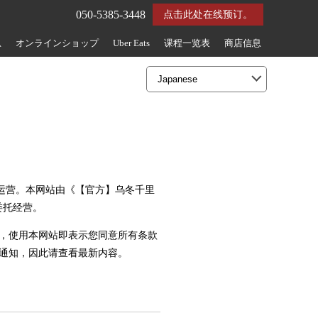
050-5385-3448
点击此处在线预订。
息
オンラインショップ
Uber Eats
课程一览表
商店信息
"）运营。本网站由《【官方】乌冬千里
）委托经营。
，使用本网站即表示您同意所有条款
通知，因此请查看最新内容。