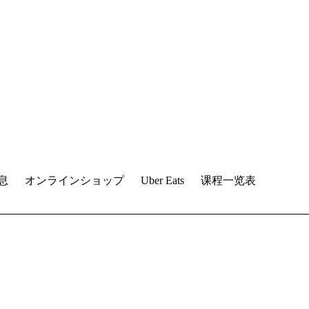
息
オンラインショップ
Uber Eats
课程一览表
。