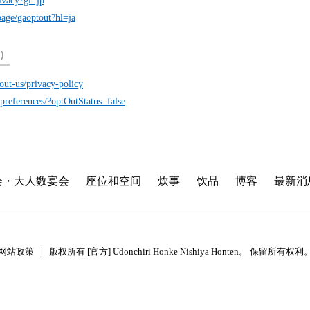
rivacy?gl=jp
page/gaoptout?hl=ja
司）
out-us/privacy-policy
preferences/?optOutStatus=false
会・大人数宴会
座位和空间
炊事
饮品
博客
最新消
网站政策
版权所有 [官方] Udonchiri Honke Nishiya Honten。 保留所有权利