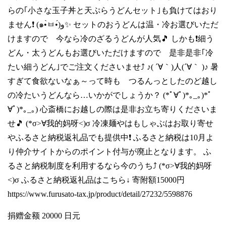
らの｢小さな玉子丼と天ぷらうどんセット｣も負けてはおり
ません❗️ (๑•̀ㅂ•́)و✨ セットのおうどんは温・冷お選びいただ
けますので 今なら冷のざるうどんが人気🎵 しかも❗細う
どん・太うどんもお選びいただけますので 是非是非｢冷
たい細うどん｣でご注文くださいませ⤴️ ♪( ´∀｀)人(´∀｀ )♪ 暑
すぎて食欲ないなぁ～って時も つるんっとしたのど越し
の冷たいうどんなら…いかがでしょうか？ (*ﾟ∀ﾟ)*｡_｡)*ﾟ
∀ﾟ)*｡_｡) 心斎橋にお越しの際は是非お立ち寄りくださいま
せ🎵 (*σ>∀我的妈呀<)σ 冷凍麺やはもしゃぶはお取り寄せ
やふるさと納税返礼品でも提供中❗️ ふるさと納税は10月よ
り仲介サイトからのポイント付与が廃止となります。 ふ
るさと納税制度を利用するなら今のうち⤴️ (*σ>∀我的妈呀
<)σ ふるさと納税返礼品はこちら↓ 寄附額15000円
https://www.furusato-tax.jp/product/detail/27232/5598876
捐赠金额 20000 日元