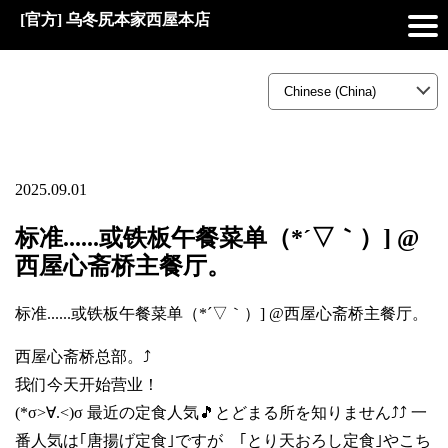
[官方] 乌冬尻本家西屋本店
2025.09.01
标准......或铁板午餐菜单（*´▽｀）] @
西屋心斋桥主餐厅。
标准......或铁板午餐菜单（*´▽｀）] @西屋心斋桥主餐厅。
西屋心斋桥总部。⤴️
我们今天开始营业！
(*σ>∀.<)σ 最近の定食人気🎵とどまる所を知りません⤴️⤴️ 一
番人気は｢唐揚げ定食｣ですが ｢とり天おろし定食｣やこち