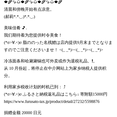
🍁🌾🍠🌰🍁🌾🍠🌰🍁🌾🍠🌰🍁🌾
清晨和傍晚开始有点凉意。
(郝莉*.*._.)*.*._.)
美味佳肴 🎵.
我们期待着为您提供时令美食！
(*σ>∀.<)σ 脂ののった名残鱧は店内提供9月末までとなりま
すのでご注意くださいませ！ <(_ _*)><(_ _*)><(_ _*)>
冷冻面条和哈涮涮锅也可外卖或作为退税礼品。❗️。
从 10 月份起，将停止在中介网站上为家乡纳税人提供积
分。
利用家乡税收计划的时机已到： ⤴️
(*σ>∀.<)σ ふるさと納税返礼品はこちら↓ 寄附額15000円
https://www.furusato-tax.jp/product/detail/27232/5598876
捐赠金额 20000 日元