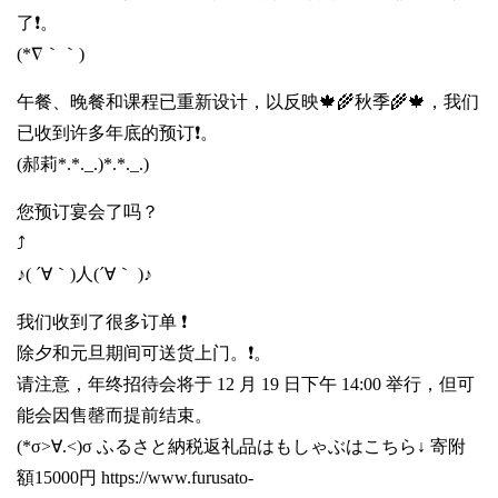
了❗。
(*∇｀｀)
午餐、晚餐和课程已重新设计，以反映🍁🌾秋季🌾🍁，我们
已收到许多年底的预订❗。
(郝莉*.*._.)*.*._.)
您预订宴会了吗？
⤴️
♪( ´∀｀)人(´∀｀ )♪
我们收到了很多订单 ❗
除夕和元旦期间可送货上门。❗️。
请注意，年终招待会将于 12 月 19 日下午 14:00 举行，但可
能会因售罄而提前结束。
(*σ>∀.<)σ ふるさと納税返礼品はもしゃぶはこちら↓ 寄附
額15000円
https://www.furusato-