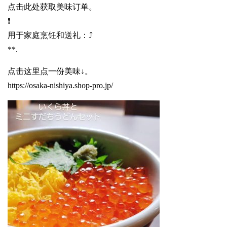
点击此处获取美味订单。
❗️
用于家庭烹饪和送礼：⤴️
**.
点击这里点一份美味↓。
https://osaka-nishiya.shop-pro.jp/