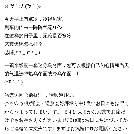
♪( ´∀｀)人(´∀｀ )♪
今天早上有点冷，冷得厉害。
列车内传来一阵阵气流🌀💦。
在这样的日子里，无论是否寒冷...
来套饭碗怎么样？
(郝莉*.*._.)*.*._.)
一碗米饭配一套迷你乌冬面，您可以根据自己的心情和当天
的气温选择热乌冬面或冷乌冬面。⤴️
(*∇｀｀)
当您访问心斋桥❗时，请顺道拜访。
(*σ>∀.<)σ 歓迎会・送別会好評承り中❗ 良いお日にちは早く
からうまってしまいます。 まずは大まかな人数でお席だ
けでもお押さえくださいませ⤴️ 詳細はお日にち近づいてか
らご連絡で大丈夫です♪ まずはお気軽に☎️お電話ください