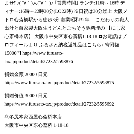
ませ❗ ♪( ´∀｀)人(´∀｀ )♪ ｢営業時間｣ ランチ:11時～16時 デ
ィナー:16時～22時30分(LO22時) ※日祝は30分繰上 大阪メ
トロ心斎橋駅から徒歩3分 創業昭和32年 こだわりの職人
出汁と自家製大阪生うどんとごちそう鍋料理の 【にし家
心斎橋本店】 大阪市中央区東心斎橋1-18-18 ☎️お電話はプ
ロフィールより ふるさと納税返礼品はこちら↓ 寄附額
15000円
https://www.furusato-
tax.jp/product/detail/27232/5598876
捐赠金额 20000 日元
https://www.furusato-tax.jp/product/detail/27232/5598875
捐赠价值 30000 日元
https://www.furusato-tax.jp/product/detail/27232/5595692
乌冬尻本家西屋心斋桥本店
大阪市中央区东心斋桥 1-18-18