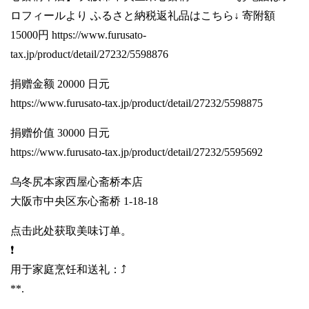
ロフィールより ふるさと納税返礼品はこちら↓ 寄附額
15000円
https://www.furusato-
tax.jp/product/detail/27232/5598876
捐赠金额 20000 日元
https://www.furusato-tax.jp/product/detail/27232/5598875
捐赠价值 30000 日元
https://www.furusato-tax.jp/product/detail/27232/5595692
乌冬尻本家西屋心斋桥本店
大阪市中央区东心斋桥 1-18-18
点击此处获取美味订单。
❗️
用于家庭烹饪和送礼：⤴️
**.