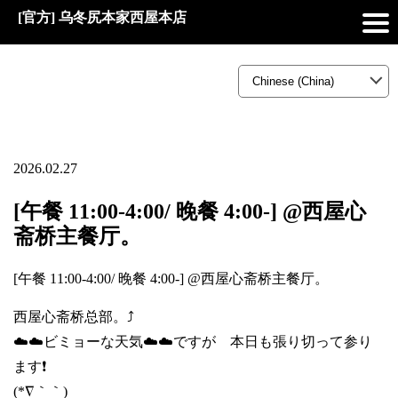
[官方] 乌冬尻本家西屋本店
2026.02.27
[午餐 11:00-4:00/ 晚餐 4:00-] @西屋心
斋桥主餐厅。
[午餐 11:00-4:00/ 晚餐 4:00-] @西屋心斋桥主餐厅。
西屋心斋桥总部。⤴️
☁️☁️ビミョーな天気☁️☁️ですが 本日も張り切って参り
ます❗
(*∇｀｀)