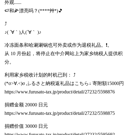
外观......
🍉和🌽漂亮吗？(****艸*)🎵
⤴️
♪( ´∀｀)人(´∀｀ )♪
冷冻面条和哈涮涮锅也可外卖或作为退税礼品。❗️。
从 10 月份起，将停止在中介网站上为家乡纳税人提供积
分。
利用家乡税收计划的时机已到： ⤴️
(*σ>∀.<)σ ふるさと納税返礼品はこちら↓ 寄附額15000円
https://www.furusato-tax.jp/product/detail/27232/5598876
捐赠金额 20000 日元
https://www.furusato-tax.jp/product/detail/27232/5598875
捐赠价值 30000 日元
https://www.furusato-tax.jp/product/detail/27232/5595692