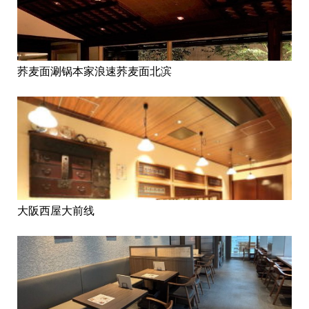
荞麦面涮锅本家浪速荞麦面北滨
大阪西屋大前线