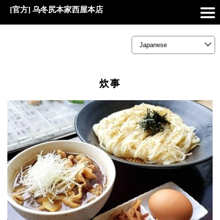
[官方] 乌冬尻本家西屋本店
炊事