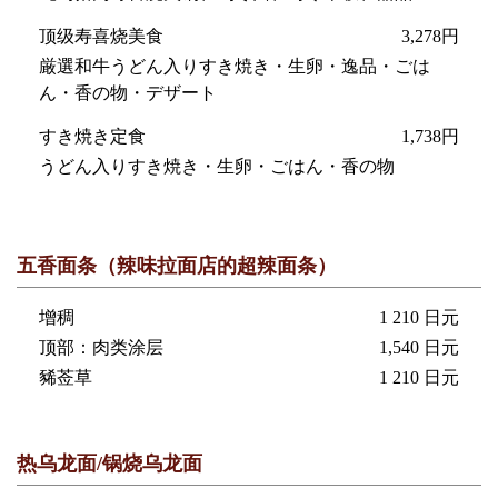
顶级寿喜烧美食
3,278円
厳選和牛うどん入りすき焼き・生卵・逸品・ごは
ん・香の物・デザート
すき焼き定食
1,738円
うどん入りすき焼き・生卵・ごはん・香の物
五香面条（辣味拉面店的超辣面条）
增稠
1 210 日元
顶部：肉类涂层
1,540 日元
豨莶草
1 210 日元
热乌龙面/锅烧乌龙面