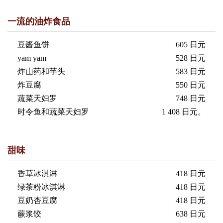
一流的油炸食品
豆酱鱼饼
605 日元
yam yam
528 日元
炸山药和芋头
583 日元
炸豆腐
550 日元
蔬菜天妇罗
748 日元
时令鱼和蔬菜天妇罗
1 408 日元。
甜味
香草冰淇淋
418 日元
绿茶粉冰淇淋
418 日元
豆奶杏豆腐
418 日元
蕨浆饺
638 日元