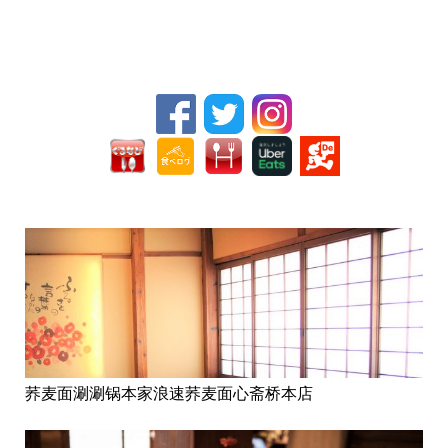
荞麦面涮涮锅本家浪速荞麦面心斋桥本店