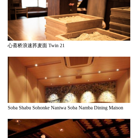
心斋桥浪速荞麦面 Twin 21
Soba Shabu Sohonke Naniwa Soba Namba Dining Maison