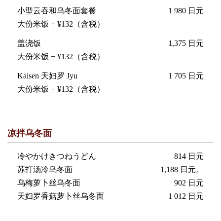
小型云吞和乌冬面套餐
1 980 日元
大份米饭 + ¥132（含税）
盖浇饭
1,375 日元
大份米饭 + ¥132（含税）
Kaisen 天妇罗 Jyu
1 705 日元
大份米饭 + ¥132（含税）
凉拌乌冬面
冷やかけきつねうどん
814 日元
苏打汤冷乌冬面
1,188 日元。
乌梅萝卜丝乌冬面
902 日元
天妇罗香菇萝卜丝乌冬面
1 012 日元