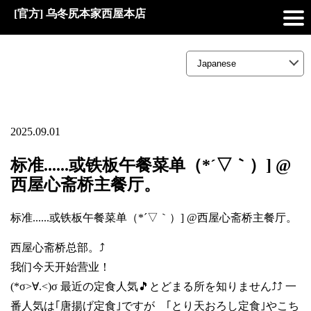
[官方] 乌冬尻本家西屋本店
2025.09.01
标准......或铁板午餐菜单（*´▽｀）] @
西屋心斋桥主餐厅。
标准......或铁板午餐菜单（*´▽｀）] @西屋心斋桥主餐厅。
西屋心斋桥总部。⤴️
我们今天开始营业！
(*σ>∀.<)σ 最近の定食人気🎵とどまる所を知りません⤴️⤴️ 一
番人気は｢唐揚げ定食｣ですが ｢とり天おろし定食｣やこち