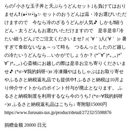
らの｢小さな玉子丼と天ぷらうどんセット｣も負けてはおり
ません❗️ (๑•̀ㅂ•́)و✨ セットのおうどんは温・冷お選びいただ
けますので 今なら冷のざるうどんが人気🎵 しかも❗細う
どん・太うどんもお選びいただけますので 是非是非｢冷
たい細うどん｣でご注文くださいませ⤴️ ♪( ´∀｀)人(´∀｀ )♪ 暑
すぎて食欲ないなぁ～って時も つるんっとしたのど越し
の冷たいうどんなら…いかがでしょうか？ (*ﾟ∀ﾟ)*｡_｡)*ﾟ
∀ﾟ)*｡_｡) 心斎橋にお越しの際は是非お立ち寄りくださいま
せ🎵 (*σ>∀我的妈呀<)σ 冷凍麺やはもしゃぶはお取り寄せ
やふるさと納税返礼品でも提供中❗️ ふるさと納税は10月よ
り仲介サイトからのポイント付与が廃止となります。 ふ
るさと納税制度を利用するなら今のうち⤴️ (*σ>∀我的妈呀
<)σ ふるさと納税返礼品はこちら↓ 寄附額15000円
https://www.furusato-tax.jp/product/detail/27232/5598876
捐赠金额 20000 日元