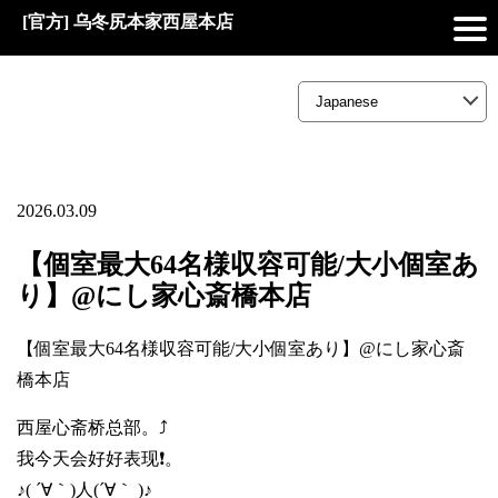
[官方] 乌冬尻本家西屋本店
2026.03.09
【個室最大64名様収容可能/大小個室あ
り】@にし家心斎橋本店
【個室最大64名様収容可能/大小個室あり】@にし家心斎
橋本店
西屋心斋桥总部。⤴️
我今天会好好表现❗。
♪( ´∀｀)人(´∀｀ )♪