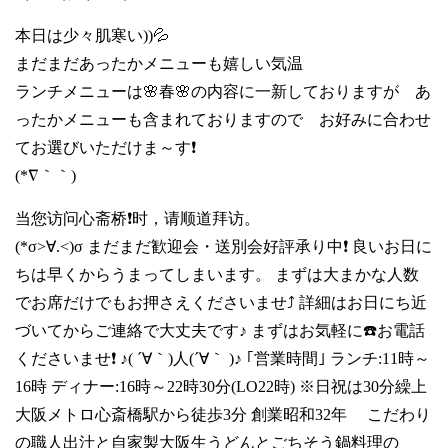
本日は少々肌寒い))💦
まだまだあったかメニューも嬉しい気温
ランチメニューは🌸春🌸の内容に一新しておりますが あ
ったかメニューも含まれておりますので お好みに合わせ
てお選びいただけま～す❗
(*∇｀｀)
当您访问心斋桥❗时，请顺道拜访。
(*σ>∀.<)σ まだまだ歓迎会・送別会好評承り中❗ 良いお日に
ちは早くからうまってしまいます。 まずは大まかな人数
でお席だけでもお押さえくださいませ⤴️ 詳細はお日にち近
づいてからご連絡で大丈夫です♪ まずはお気軽に☎️お電話
くださいませ❗ ♪( ´∀｀)人(´∀｀ )♪ ｢営業時間｣ ランチ:11時～
16時 ディナー:16時～22時30分(LO22時) ※日祝は30分繰上
大阪メトロ心斎橋駅から徒歩3分 創業昭和32年 こだわり
の職人出汁と自家製大阪生うどんとごちそう鍋料理の