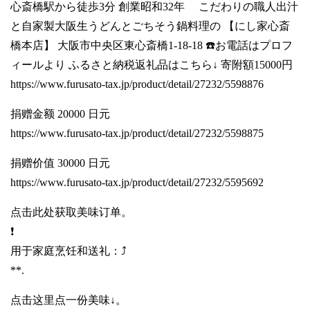
心斎橋駅から徒歩3分 創業昭和32年 こだわりの職人出汁
と自家製大阪生うどんとごちそう鍋料理の 【にし家心斎
橋本店】 大阪市中央区東心斎橋1-18-18 ☎️お電話はプロフ
ィールより ふるさと納税返礼品はこちら↓ 寄附額15000円
https://www.furusato-tax.jp/product/detail/27232/5598876
捐赠金额 20000 日元
https://www.furusato-tax.jp/product/detail/27232/5598875
捐赠价值 30000 日元
https://www.furusato-tax.jp/product/detail/27232/5595692
点击此处获取美味订单。
❗️
用于家庭烹饪和送礼：⤴️
**.
点击这里点一份美味↓。