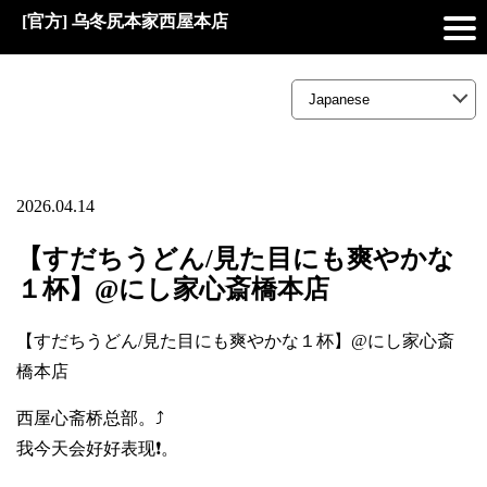
[官方] 乌冬尻本家西屋本店
2026.04.14
【すだちうどん/見た目にも爽やかな
１杯】@にし家心斎橋本店
【すだちうどん/見た目にも爽やかな１杯】@にし家心斎
橋本店
西屋心斋桥总部。⤴️
我今天会好好表现❗。