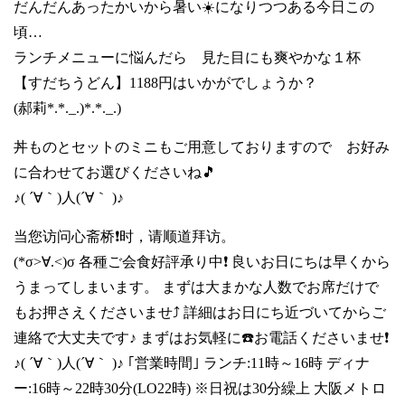
だんだんあったかいから暑い☀️になりつつある今日この
頃…
ランチメニューに悩んだら 見た目にも爽やかな１杯
【すだちうどん】1188円はいかがでしょうか？
(郝莉*.*._.)*.*._.)
丼ものとセットのミニもご用意しておりますので お好み
に合わせてお選びくださいね🎵
♪( ´∀｀)人(´∀｀ )♪
当您访问心斋桥❗时，请顺道拜访。
(*σ>∀.<)σ 各種ご会食好評承り中❗ 良いお日にちは早くから
うまってしまいます。 まずは大まかな人数でお席だけで
もお押さえくださいませ⤴️ 詳細はお日にち近づいてからご
連絡で大丈夫です♪ まずはお気軽に☎️お電話くださいませ❗
♪( ´∀｀)人(´∀｀ )♪ ｢営業時間｣ ランチ:11時～16時 ディナ
ー:16時～22時30分(LO22時) ※日祝は30分繰上 大阪メトロ