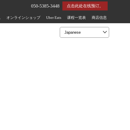
050-5385-3448
点击此处在线预订。
息
オンラインショップ
Uber Eats
课程一览表
商店信息