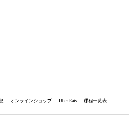
息
オンラインショップ
Uber Eats
课程一览表