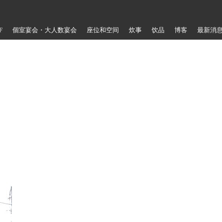
F
個室宴会・大人数宴会
座位和空间
炊事
饮品
博客
最新消