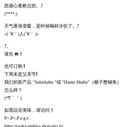
西屋心斋桥总部。⤴️
(****.)
天气逐渐变暖，是时候喝杯冷饮了。⤴️
♪( ´∀｀)人(´∀｀ )♪
⤴️。
请先 ☎️ ‼️
也可订购 ❗
下周末是父亲节❗
我们的新产品 "Sukishabu "或 "Hamo Shabu"（梭子蟹鳗鱼）
怎么样？
(*∇｀｀)
如需品尝美味，请访问 ‼️
P+.P+.P a g e .
https://osaka-nishiya.shop-pro.jp/