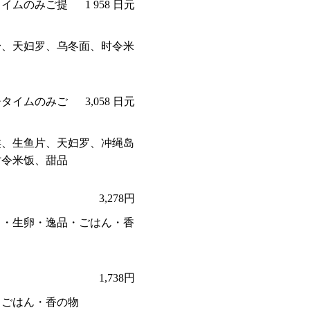
タイムのみご提
1 958 日元
身、天妇罗、乌冬面、时令米
チタイムのみご
3,058 日元
类、生鱼片、天妇罗、冲绳岛
时令米饭、甜品
3,278円
き・生卵・逸品・ごはん・香
1,738円
・ごはん・香の物