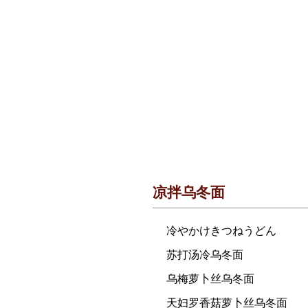
凉拌乌冬面
冷やかけきつねうどん
苏打汤冷乌冬面
乌梅萝卜丝乌冬面
天妇罗香菇萝卜丝乌冬面