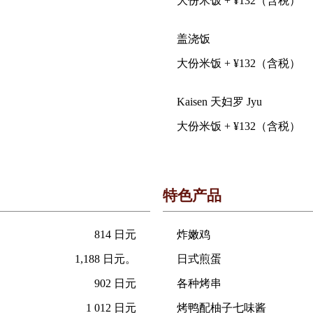
大份米饭 + ¥132（含税）
盖浇饭
大份米饭 + ¥132（含税）
Kaisen 天妇罗 Jyu
大份米饭 + ¥132（含税）
特色产品
814 日元
炸嫩鸡
1,188 日元。
日式煎蛋
902 日元
各种烤串
1 012 日元
烤鸭配柚子七味酱