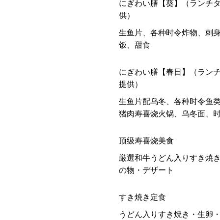
にぎわい膳【葵】（ランチ
供）
生鱼片、各种时令炸物、刺
饭、甜食
にぎわい膳【春日】（ラン
提供）
生鱼片配乌冬、各种时令鱼
猪肉寿喜烧火锅、乌冬面、
顶级寿喜烧美食
厳選和牛うどん入りすき焼
の物・デザート
すき焼き定食
うどん入りすき焼き・生卵