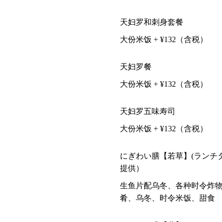
天妇罗和刺身套餐
大份米饭 + ¥132（含税）
天妇罗餐
大份米饭 + ¥132（含税）
天妇罗五味寿司
大份米饭 + ¥132（含税）
にぎわい膳【若草】(ランチ
提供）
生鱼片配乌冬、各种时令炸
肴、乌冬、时令米饭、甜食