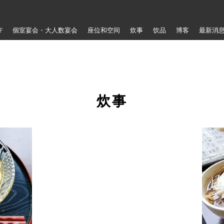
F
個室宴会・大人数宴会
座位和空间
炊事
饮品
博客
最新消
炊事