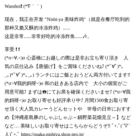
Wasshoi❗ (*∇｀｀)
现在，我正在开发 "Nishi-ya 美味炸鸡"（就是在餐厅吃到的
那种又脆又酥的冷冻炸鸡）......
这是非常......非常好吃的冷冻炸鱼......🎶。
享受 ❗ ❗
(*σ>∀.<)σ 心斎橋にお越しの際は是非お立ち寄り頂き 人
気の店仕込み【唐揚げ】をご賞味くださいね⤴️ (*ﾟ∀ﾟ)*｡
_｡)*ﾟ∀ﾟ)*｡_｡) ランチにはご飯とおうどん両方付いてます‼️
(*σ>∀我的妈呀<)σ 和の赴きある店内で 大小の個室がご
用意可能⤴️ まずは☎️にてお席を確保くださいませ⤴️ (*σ>∀我
的妈呀<)σ お取り寄せも好評承り中⤴️ 月間1500食お取り寄
せ頂く大人気カレーうどんセットや 🌸母の日🌸におすす
め【沖縄産島豚のしゃぶしゃぶ～鍋野菜花畑見立～】など
など… 美味しいお取り寄せはこちらからどうぞ‼️ ﾟ+.ﾟ(´▽`
人)ﾟ+.ﾟ
https://osaka-nishiya.shop-pro.jp/