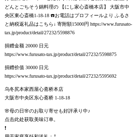
どんとごちそう鍋料理の 【にし家心斎橋本店】 大阪市中
央区東心斎橋1-18-18 ☎️お電話はプロフィールより ふるさ
と納税返礼品はこちら↓ 寄附額15000円
https://www.furusato-
tax.jp/product/detail/27232/5598876
捐赠金额 20000 日元
https://www.furusato-tax.jp/product/detail/27232/5598875
捐赠价值 30000 日元
https://www.furusato-tax.jp/product/detail/27232/5595692
乌冬尻本家西屋心斋桥本店
大阪市中央区东心斋桥 1-18-18
🌸母の日🌸のお取り寄せも好評承り中♪
点击此处获取美味订单。
❗️
用于家庭烹饪和送礼：⤴️