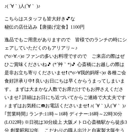
♪( ´∀｀)人(´∀｀ )♪
こちらはスタッフも皆大好き💕な
秘伝の店仕込み【唐揚げ定食】1100円
逸品でもご用意がありますので 皆様でのランチの時にシ
ェアしていただくのもアリアリ～♪
(*σ>∀.<)σ ファンの多いお料理ですので ご来店の際はぜ
ひご賞味くださいね🎵 (*´艸｀*)🎵 心斎橋にお越しの際は
是非お立ち寄りくださいませ❗ (*σ>∀我的妈呀<)σ 各種ご会
食好評承り中❗ 良いお日にちは早くからうまってしまいま
す。 まずは大まかな人数でお席だけでもお押さえくださ
いませ⤴️ 詳細はお日にち近づいてからご連絡で大丈夫です
♪ まずはお気軽に☎️お電話くださいませ❗ ♪( ´∀｀)人(´∀｀ )♪
｢営業時間｣ ランチ:11時～16時 ディナー:16時～22時30分
(LO22時) ※日祝は30分繰上 大阪メトロ心斎橋駅から徒歩3
分 創業昭和32年 こだわりの職人出汁と自家製大阪生う