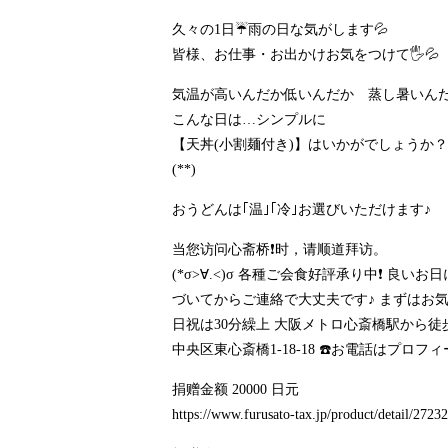
久々の1日☔雨の日な気がします💦
皆様、お仕事・お出かけお気をつけて🖐💦
気温が高いんだか低いんだか 蒸し暑いん
こんな日は…シンプルに
【天丼(小割麺付き)】はいかがでしょうか？
(**)
おうどんは｢温｣｢冷｣お選びいただけます♪
当您访问心斋桥❗时，请顺道拜访。
(*σ>∀.<)σ 各種ご会食好評承り中❗ 
づいてからご連絡で大丈夫です♪ まずはお気軽に☎️お
日祝は30分繰上 大阪メトロ心斎橋駅から徒
中央区東心斎橋1-18-18 ☎️お電話はプロフ
捐赠金额 20000 日元
https://www.furusato-tax.jp/product/detail/272