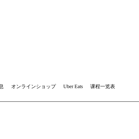
息
オンラインショップ
Uber Eats
课程一览表
。