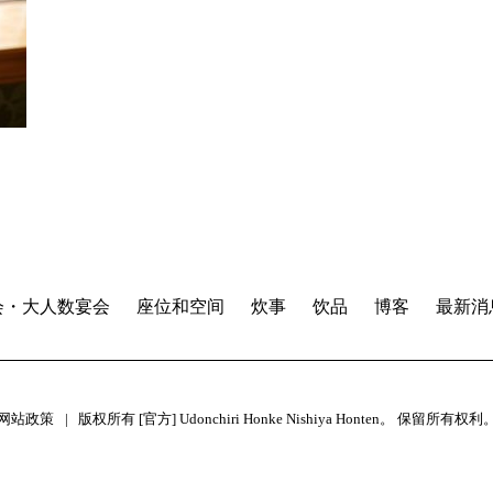
会・大人数宴会
座位和空间
炊事
饮品
博客
最新消
网站政策
版权所有 [官方] Udonchiri Honke Nishiya Honten。 保留所有权利