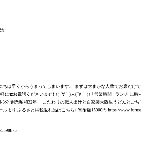
だか…
良いお日にちは早くからうまってしまいます。 まずは大まかな人数でお席だけ
電話くださいませ❗ ♪( ´∀｀)人(´∀｀ )♪ ｢営業時間｣ ランチ:11時～16
歩3分 創業昭和32年 こだわりの職人出汁と自家製大阪生うどんとごち
ィールより ふるさと納税返礼品はこちら↓ 寄附額15000円
https://www.furus
32/5598875