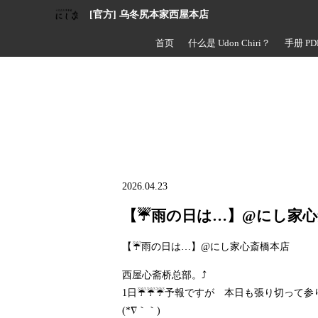
[官方] 乌冬尻本家西屋本店
首页
什么是 Udon Chiri？
手册 PD
2026.04.23
【☔雨の日は…】@にし家心
【☔雨の日は…】@にし家心斎橋本店
西屋心斋桥总部。⤴️
1日☔☔☔予報ですが 本日も張り切って参
(*∇｀｀)