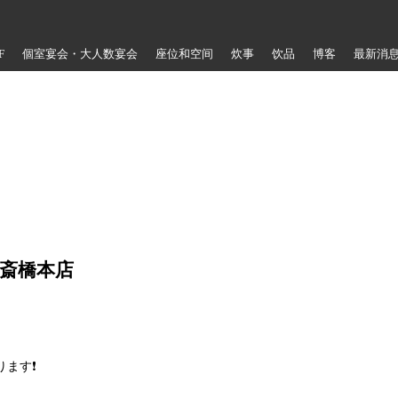
F
個室宴会・大人数宴会
座位和空间
炊事
饮品
博客
最新消
斎橋本店
ります❗