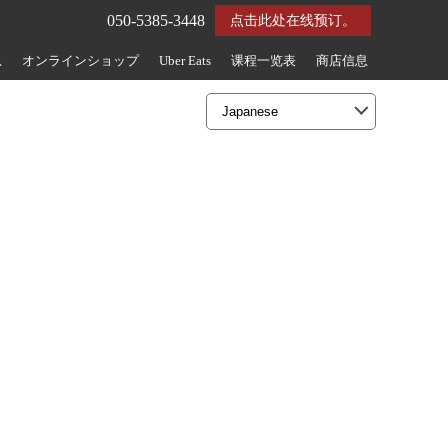
050-5385-3448
点击此处在线预订。
息
オンラインショップ
Uber Eats
课程一览表
商店信息