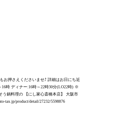
でもお押さえくださいませ⤴️ 詳細はお日にち近
時 ディナー:16時～22時30分(LO22時) ※
そう鍋料理の 【にし家心斎橋本店】 大阪市
ato-tax.jp/product/detail/27232/5598876