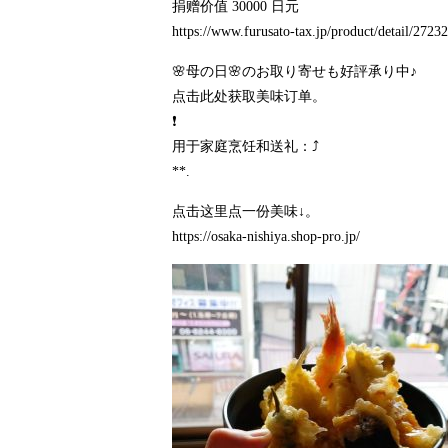
捐赠价值 30000 日元
https://www.furusato-tax.jp/product/detail/272
🌸母の日🌸のお取り寄せも好評承り中♪
点击此处获取美味订单。
❗️
用于家庭烹饪和送礼：⤴️
**.
点击这里点一份美味↓。
https://osaka-nishiya.shop-pro.jp/