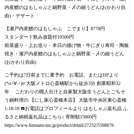
内産鱧のはもしゃぶと鍋野菜・〆の細うどん(おかわり自
由)・デザート
【瀬戸内産鱧のはもしゃぶ こでまり】8778円
スタンダード飲み放題付10500円
前菜盛り・上お造り・本日の揚げ物・牛にぎり寿司・陶板
焼き・瀬戸内産鱧のはもしゃぶと鍋野菜・〆の細うどん
(おかわり自由)
ご予約は7日前までに要予約 お電話、またはHPより
(*σ>∀.<)σ 大阪メトロ心斎橋駅から徒歩3分 創業昭和32
年 こだわりの職人出汁と自家製大阪生うどんとごちそ
う鍋料理の 【にし家心斎橋本店】 大阪市中央区東心斎橋
1-18-18 ☎️お電話はプロフィールより はもしゃぶ返礼品 ふ
るさと納税返礼品はこちら↓ 寄附額15000円
https://www.furusato-tax.jp/product/detail/27232/5598876