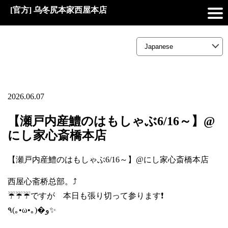
[官方] 乌冬尻本家西屋本店
2026.06.07
【瀬戸内産鱧のはもしゃぶ6/16～】@
にし家心斎橋本店
【瀬戸内産鱧のはもしゃぶ6/16～】@にし家心斎橋本店
西屋心斋桥总部。⤴️
☔☔☔ですが 本日も張り切って参ります❗
٩(｡•ω•｡)�و✨