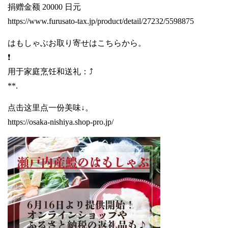
捐赠金额 20000 日元
https://www.furusato-tax.jp/product/detail/27232/5598875
はもしゃぶお取り寄せはこちらから。
❗️
用于家庭烹饪和送礼：⤴️
**.
点击这里点一份美味↓。
https://osaka-nishiya.shop-pro.jp/