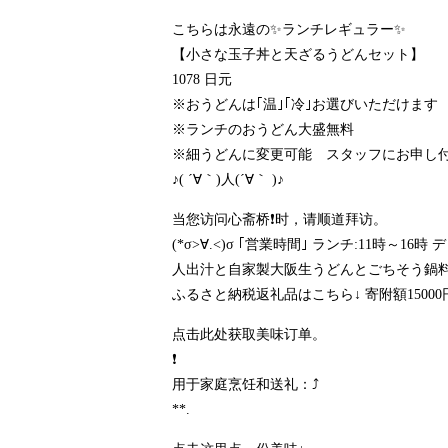
こちらは永遠の✨ランチレギュラー✨
【小さな玉子丼と天ざるうどんセット】
1078 日元
※おうどんは｢温｣｢冷｣お選びいただけます
※ランチのおうどん大盛無料
※細うどんに変更可能 スタッフにお申し
♪( ´∀｀)人(´∀｀ )♪
当您访问心斋桥❗时，请顺道拜访。
(*σ>∀.<)σ ｢営業時間｣ ランチ:11時～
人出汁と自家製大阪生うどんとごちそう鍋料理
ふるさと納税返礼品はこちら↓ 寄附額15000
点击此处获取美味订单。
❗️
用于家庭烹饪和送礼：⤴️
**.