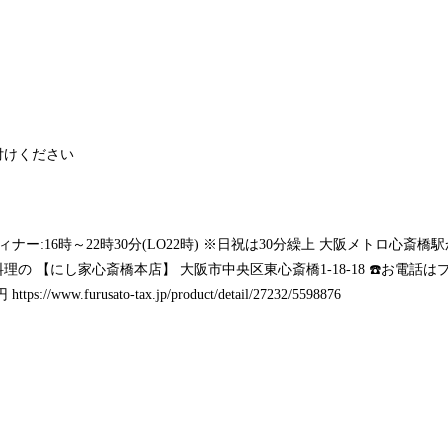
付けください
16時 ディナー:16時～22時30分(LO22時) ※日祝は30分繰上 大阪メトロ
の 【にし家心斎橋本店】 大阪市中央区東心斎橋1-18-18 ☎️お電話
円
https://www.furusato-tax.jp/product/detail/27232/5598876