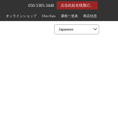
050-5385-3448
点击此处在线预订。
息
オンラインショップ
Uber Eats
课程一览表
商店信息