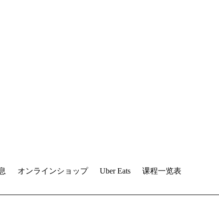
息
オンラインショップ
Uber Eats
课程一览表