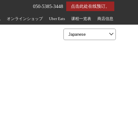
050-5385-3448
点击此处在线预订。
息
オンラインショップ
Uber Eats
课程一览表
商店信息