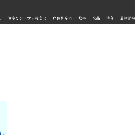
F
個室宴会・大人数宴会
座位和空间
炊事
饮品
博客
最新消