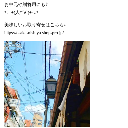
お中元や贈答用にも⤴️
*｡･+(人*´∀`)+･｡*
美味しいお取り寄せはこちら↓
https://osaka-nishiya.shop-pro.jp/