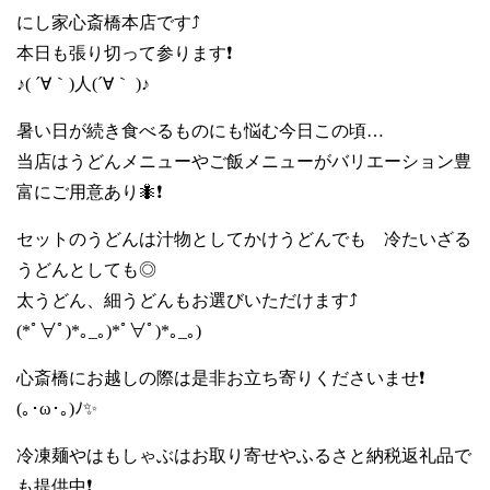
にし家心斎橋本店です⤴️
本日も張り切って参ります❗
♪( ´∀｀)人(´∀｀ )♪
暑い日が続き食べるものにも悩む今日この頃…
当店はうどんメニューやご飯メニューがバリエーション豊
富にご用意あり🐜❗️
セットのうどんは汁物としてかけうどんでも 冷たいざる
うどんとしても◎
太うどん、細うどんもお選びいただけます⤴️
(*ﾟ∀ﾟ)*｡_｡)*ﾟ∀ﾟ)*｡_｡)
心斎橋にお越しの際は是非お立ち寄りくださいませ❗️
(｡･ω･｡)ﾉ✨
冷凍麺やはもしゃぶはお取り寄せやふるさと納税返礼品で
も提供中❗️