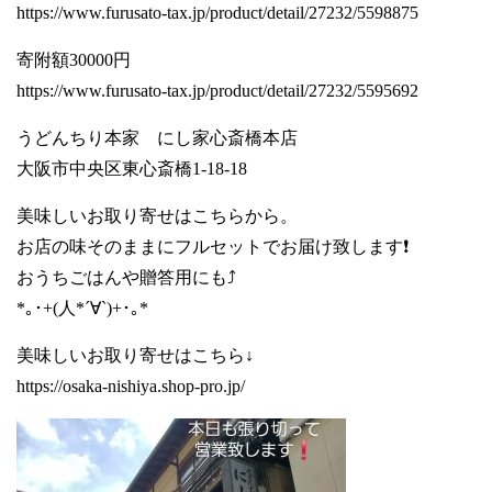
https://www.furusato-tax.jp/product/detail/27232/5598875
寄附額30000円
https://www.furusato-tax.jp/product/detail/27232/5595692
うどんちり本家 にし家心斎橋本店
大阪市中央区東心斎橋1-18-18
美味しいお取り寄せはこちらから。
お店の味そのままにフルセットでお届け致します❗️
おうちごはんや贈答用にも⤴️
*｡･+(人*´∀`)+･｡*
美味しいお取り寄せはこちら↓
https://osaka-nishiya.shop-pro.jp/