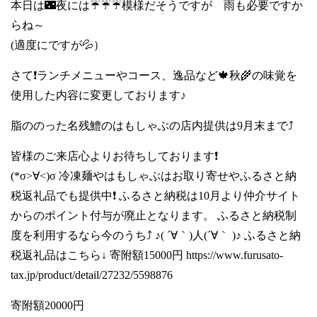
本日は🌃夜には☔☔☔模様だそうですが 雨も必要ですか
らね～
(適度にですが💦）
さて❗️ランチメニューやコース、逸品など🍁秋🌾の味覚を
使用した内容に変更しております♪
脂ののった名残鱧のはもしゃぶの店内提供は9月末まで⤴️
皆様のご来店心よりお待ちしております❗️
(*σ>∀<)σ 冷凍麺やはもしゃぶはお取り寄せやふるさと納
税返礼品でも提供中❗️ ふるさと納税は10月より仲介サイト
からのポイント付与が廃止となります。 ふるさと納税制
度を利用するなら今のうち⤴️ ♪( ´∀｀)人(´∀｀ )♪ ふるさと納
税返礼品はこちら↓ 寄附額15000円
https://www.furusato-
tax.jp/product/detail/27232/5598876
寄附額20000円