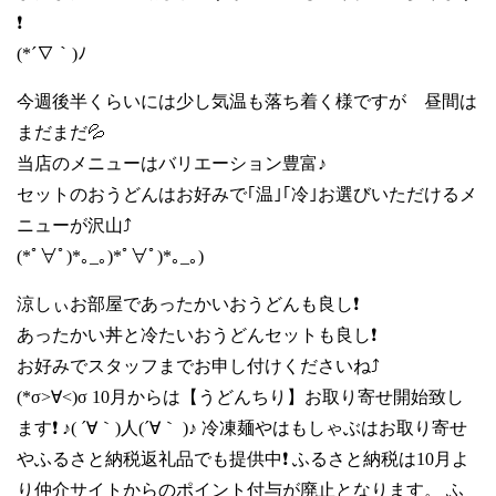
❗
(*´∇｀)ﾉ
今週後半くらいには少し気温も落ち着く様ですが 昼間は
まだまだ💦
当店のメニューはバリエーション豊富♪
セットのおうどんはお好みで｢温｣｢冷｣お選びいただけるメ
ニューが沢山⤴️
(*ﾟ∀ﾟ)*｡_｡)*ﾟ∀ﾟ)*｡_｡)
涼しぃお部屋であったかいおうどんも良し❗️
あったかい丼と冷たいおうどんセットも良し❗️
お好みでスタッフまでお申し付けくださいね⤴️
(*σ>∀<)σ 10月からは【うどんちり】お取り寄せ開始致し
ます❗️ ♪( ´∀｀)人(´∀｀ )♪ 冷凍麺やはもしゃぶはお取り寄せ
やふるさと納税返礼品でも提供中❗️ ふるさと納税は10月よ
り仲介サイトからのポイント付与が廃止となります。 ふ