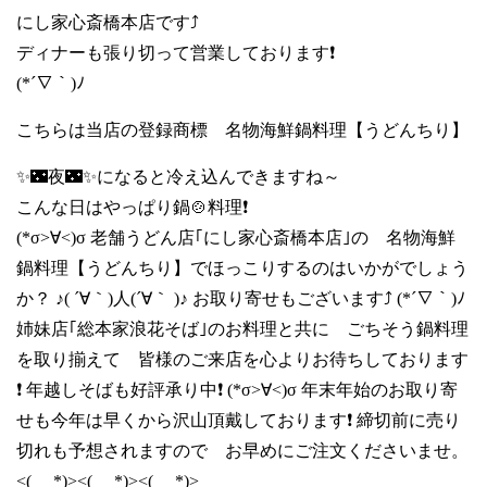
にし家心斎橋本店です⤴️
ディナーも張り切って営業しております❗
(*´∇｀)ﾉ
こちらは当店の登録商標 名物海鮮鍋料理【うどんちり】
✨🌃夜🌃✨になると冷え込んできますね～
こんな日はやっぱり鍋🍲料理❗
(*σ>∀<)σ 老舗うどん店｢にし家心斎橋本店｣の 名物海鮮
鍋料理【うどんちり】でほっこりするのはいかがでしょう
か？ ♪( ´∀｀)人(´∀｀ )♪ お取り寄せもございます⤴️ (*´∇｀)ﾉ
姉妹店｢総本家浪花そば｣のお料理と共に ごちそう鍋料理
を取り揃えて 皆様のご来店を心よりお待ちしております
❗ 年越しそばも好評承り中❗ (*σ>∀<)σ 年末年始のお取り寄
せも今年は早くから沢山頂戴しております❗ 締切前に売り
切れも予想されますので お早めにご注文くださいませ。
<(_ _*)><(_ _*)><(_ _*)>