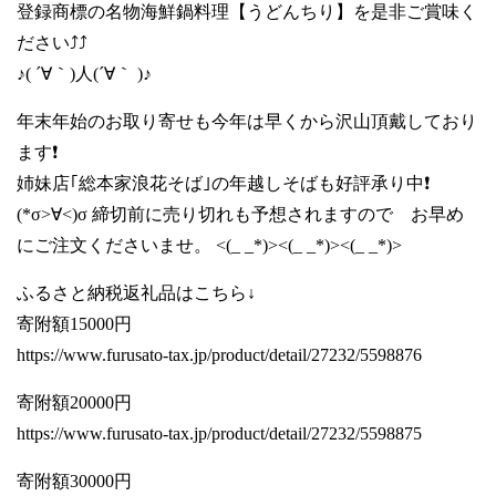
登録商標の名物海鮮鍋料理【うどんちり】を是非ご賞味く
ださい⤴️⤴️
♪( ´∀｀)人(´∀｀ )♪
年末年始のお取り寄せも今年は早くから沢山頂戴しており
ます❗
姉妹店｢総本家浪花そば｣の年越しそばも好評承り中❗
(*σ>∀<)σ 締切前に売り切れも予想されますので お早め
にご注文くださいませ。 <(_ _*)><(_ _*)><(_ _*)>
ふるさと納税返礼品はこちら↓
寄附額15000円
https://www.furusato-tax.jp/product/detail/27232/5598876
寄附額20000円
https://www.furusato-tax.jp/product/detail/27232/5598875
寄附額30000円