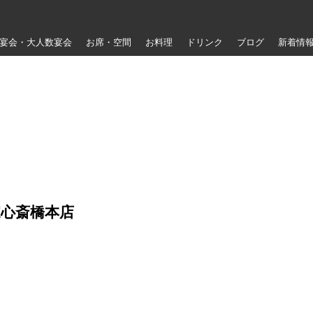
宴会・大人数宴会
お席・空間
お料理
ドリンク
ブログ
新着情
心斎橋本店