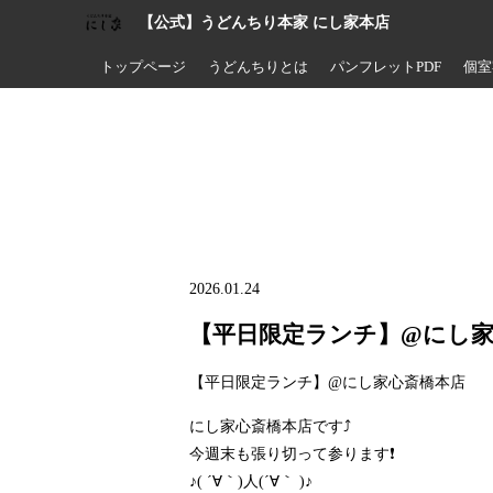
【公式】うどんちり本家 にし家本店
トップページ
うどんちりとは
パンフレットPDF
個室
2026.01.24
【平日限定ランチ】@にし家
【平日限定ランチ】@にし家心斎橋本店
にし家心斎橋本店です⤴️
今週末も張り切って参ります❗
♪( ´∀｀)人(´∀｀ )♪