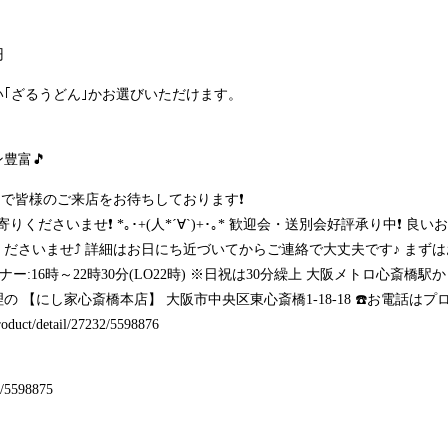
円
い｢ざるうどん｣かお選びいただけます。
豊富🎵
で皆様のご来店をお待ちしております❗
寄りくださいませ❗ *｡･+(人*´∀`)+･｡* 歓迎会・送別会好評承り中❗
いませ⤴️ 詳細はお日にち近づいてからご連絡で大丈夫です♪ まずはお気軽
時 ディナー:16時～22時30分(LO22時) ※日祝は30分繰上 大阪メトロ心
 【にし家心斎橋本店】 大阪市中央区東心斎橋1-18-18 ☎️お電話は
product/detail/27232/5598876
32/5598875