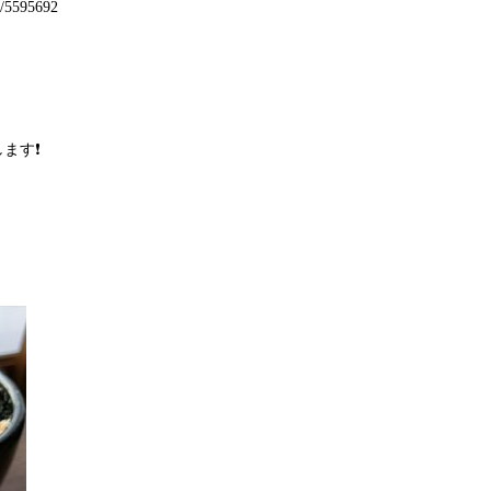
32/5595692
す❗️