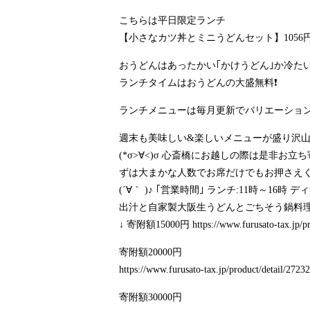
こちらは平日限定ランチ
【小さなカツ丼とミニうどんセット】1056
おうどんはあったかい｢かけうどん｣か冷た
ランチタイムはおうどんの大盛無料❗
ランチメニューは毎月更新でバリエーション
週末も美味しい&楽しいメニューが盛り沢山
(*σ>∀<)σ 心斎橋にお越しの際は是非お立ち
ずは大まかな人数でお席だけでもお押さえくださ
(´∀｀ )♪ ｢営業時間｣ ランチ:11時～16
出汁と自家製大阪生うどんとごちそう鍋料理の
↓ 寄附額15000円
https://www.furusato-tax.jp/
寄附額20000円
https://www.furusato-tax.jp/product/detail/272
寄附額30000円