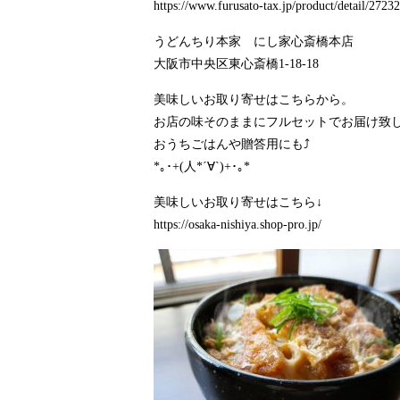
https://www.furusato-tax.jp/product/detail/272
うどんちり本家 にし家心斎橋本店
大阪市中央区東心斎橋1-18-18
美味しいお取り寄せはこちらから。
お店の味そのままにフルセットでお届け致しま
おうちごはんや贈答用にも⤴️
*｡･+(人*´∀`)+･｡*
美味しいお取り寄せはこちら↓
https://osaka-nishiya.shop-pro.jp/