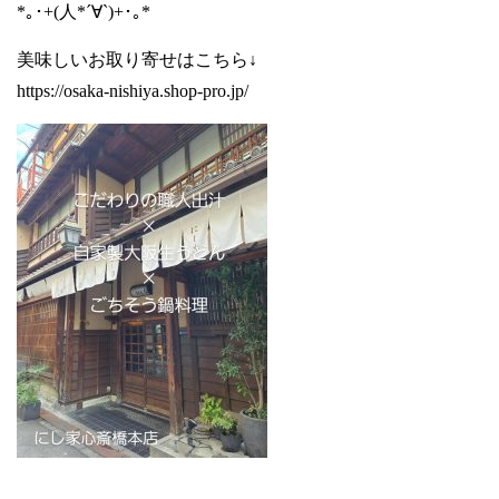
*｡･+(人*´∀`)+･｡*
美味しいお取り寄せはこちら↓
https://osaka-nishiya.shop-pro.jp/