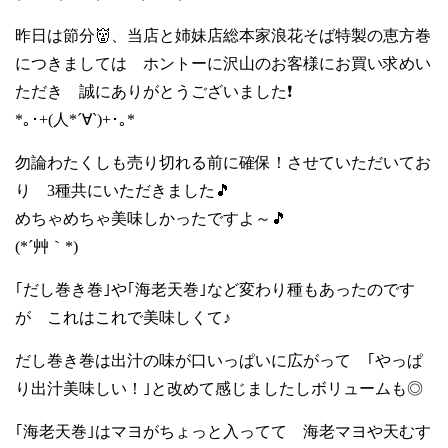
昨日は節分👹、当店と姉妹店総本家浪花そば特製の恵方巻
につきましては ホントーに沢山のお客様にお買い求めい
ただき 誠にありがとうございました❗
*｡･+(人*´∀`)+･｡*
勿論わたくしも売り切れる前に確保！させていただいてお
り 3種共にいただきました🎵
めちゃめちゃ美味しかったですよ～🎵
(*´艸｀*)
｢だし巻き巻｣や｢海老天巻｣など変わり種もあったのです
が これはこれで美味しくて♪
だし巻き巻は出汁の味が口いっぱいに広がって ｢やっぱ
り出汁美味しい！｣と改めて感じましたしボリュームも◎
｢海老天巻｣はマヨがちょっと入ってて 海老マヨや天むす