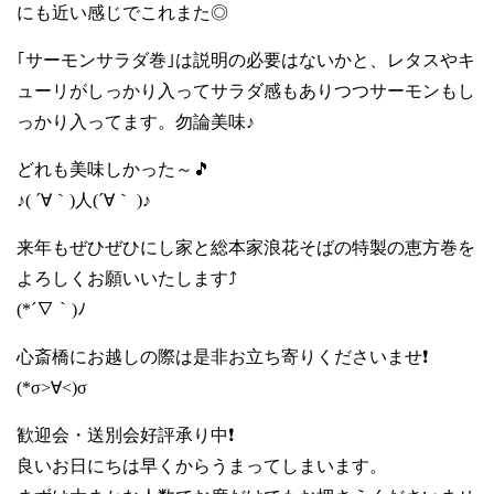
にも近い感じでこれまた◎
｢サーモンサラダ巻｣は説明の必要はないかと、レタスやキ
ューリがしっかり入ってサラダ感もありつつサーモンもし
っかり入ってます。勿論美味♪
どれも美味しかった～🎵
♪( ´∀｀)人(´∀｀ )♪
来年もぜひぜひにし家と総本家浪花そばの特製の恵方巻を
よろしくお願いいたします⤴️
(*´∇｀)ﾉ
心斎橋にお越しの際は是非お立ち寄りくださいませ❗
(*σ>∀<)σ
歓迎会・送別会好評承り中❗
良いお日にちは早くからうまってしまいます。