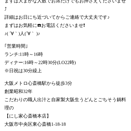
まずは大まかな人数でお席だけでもお押さえくださいませ
⤴️
詳細はお日にち近づいてからご連絡で大丈夫です♪
まずはお気軽に☎️お電話くださいませ❗
♪( ´∀｀)人(´∀｀ )♪
｢営業時間｣
ランチ:11時～16時
ディナー:16時～22時30分(LO22時)
※日祝は30分繰上
大阪メトロ心斎橋駅から徒歩3分
創業昭和32年
こだわりの職人出汁と自家製大阪生うどんとごちそう鍋料
理の
【にし家心斎橋本店】
大阪市中央区東心斎橋1-18-18