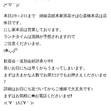
(*´∇｀)ﾉ
本日2/9～2/11まで 姉妹店総本家浪花そば心斎橋本店は店
休日です。
にし家本店は営業しております。
ランチタイムは混雑が予想されますので
ご注意くださいませ。
(❁ᴗ͈ˬᴗ͈)⁾⁾⁾
歓迎会・送別会好評承り中❗
良いお日にちは早くからうまってしまいます。
まずは大まかな人数でお席だけでもお押さえくださいませ
⤴️
詳細はお日にち近づいてからご連絡で大丈夫です♪
まずはお気軽に☎️お電話くださいませ❗
♪( ´∀｀)人(´∀｀ )♪