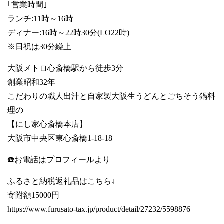
｢営業時間｣
ランチ:11時～16時
ディナー:16時～22時30分(LO22時)
※日祝は30分繰上
大阪メトロ心斎橋駅から徒歩3分
創業昭和32年
こだわりの職人出汁と自家製大阪生うどんとごちそう鍋料
理の
【にし家心斎橋本店】
大阪市中央区東心斎橋1-18-18
☎️お電話はプロフィールより
ふるさと納税返礼品はこちら↓
寄附額15000円
https://www.furusato-tax.jp/product/detail/27232/5598876