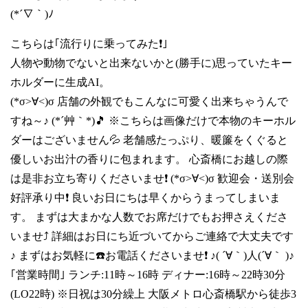
(*´∇｀)ﾉ
こちらは｢流行りに乗ってみた❗｣
人物や動物でないと出来ないかと(勝手に)思っていたキー
ホルダーに生成AI。
(*σ>∀<)σ 店舗の外観でもこんなに可愛く出来ちゃうんで
すね～♪ (*´艸｀*)🎵 ※こちらは画像だけで本物のキーホル
ダーはございません💦 老舗感たっぷり、暖簾をくぐると
優しいお出汁の香りに包まれます。 心斎橋にお越しの際
は是非お立ち寄りくださいませ❗ (*σ>∀<)σ 歓迎会・送別会
好評承り中❗ 良いお日にちは早くからうまってしまいま
す。 まずは大まかな人数でお席だけでもお押さえくださ
いませ⤴️ 詳細はお日にち近づいてからご連絡で大丈夫です
♪ まずはお気軽に☎️お電話くださいませ❗ ♪( ´∀｀)人(´∀｀ )♪
｢営業時間｣ ランチ:11時～16時 ディナー:16時～22時30分
(LO22時) ※日祝は30分繰上 大阪メトロ心斎橋駅から徒歩3