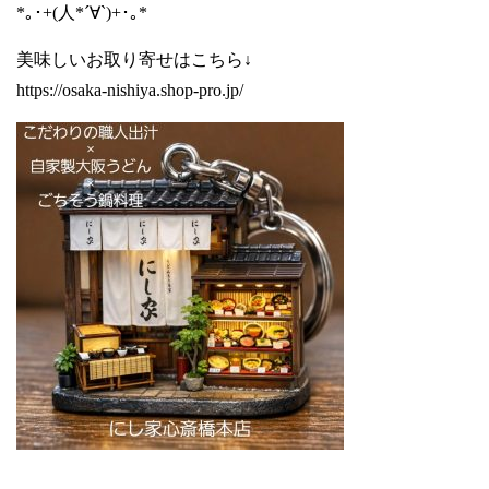
*｡･+(人*´∀`)+･｡*
美味しいお取り寄せはこちら↓
https://osaka-nishiya.shop-pro.jp/