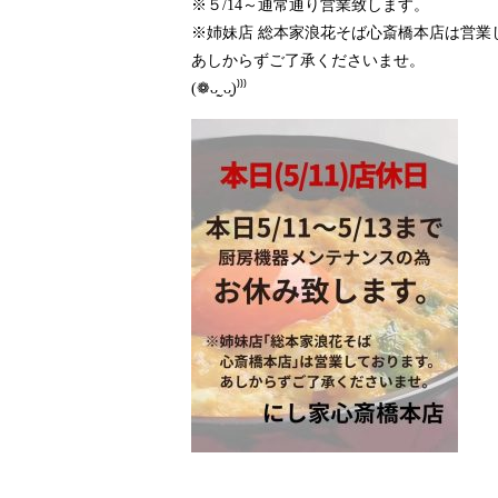
※５/14～通常通り営業致します。
※姉妹店 総本家浪花そば心斎橋本店は営業
あしからずご了承くださいませ。
(❁ᴗ͈ˬᴗ͈)⁾⁾⁾