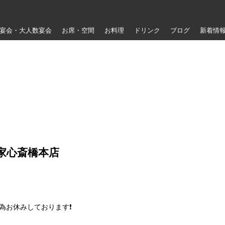
宴会・大人数宴会
お席・空間
お料理
ドリンク
ブログ
新着情
し家心斎橋本店
の為お休みしております❗