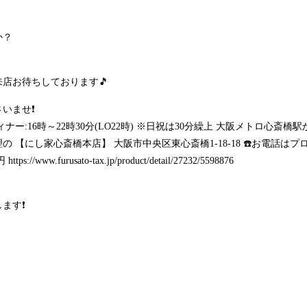
か？
店お待ちしております🎵
いませ❗
6時 ディナー:16時～22時30分(LO22時) ※日祝は30分繰上 大阪メトロ
 【にし家心斎橋本店】 大阪市中央区東心斎橋1-18-18 ☎️お電話は
円
https://www.furusato-tax.jp/product/detail/27232/5598876
す❗️