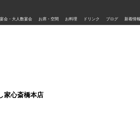
宴会・大人数宴会
お席・空間
お料理
ドリンク
ブログ
新着情
し家心斎橋本店