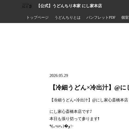
【公式】うどんちり本家 にし家本店
トップページ
うどんちりとは
パンフレットPDF
個室
2026.05.29
【冷細うどん×冷出汁】@に
【冷細うどん×冷出汁】@にし家心斎橋本店
にし家心斎橋本店です⤴️
本日も張り切って参ります❗
٩(｡•ω•｡)�و✨