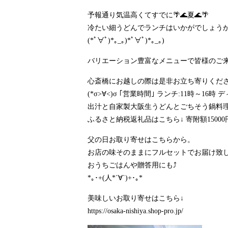
予報通り気温高くてすでに🌴🌊夏🌊🌴
冷たい細うどんでランチはいかがでしょう
(*ﾟ∀ﾟ)*｡_｡)*ﾟ∀ﾟ)*｡_｡)
バリエーション豊富なメニューで皆様のご来
心斎橋にお越しの際は是非お立ち寄りくださ
(*σ>∀<)σ ｢営業時間｣ ランチ:11時～1
出汁と自家製大阪生うどんとごちそう鍋料理の
ふるさと納税返礼品はこちら↓ 寄附額15000
父の日お取り寄せはこちらから。
お店の味そのままにフルセットでお届け致しま
おうちごはんや贈答用にも⤴️
*｡･+(人*´∀`)+･｡*
美味しいお取り寄せはこちら↓
https://osaka-nishiya.shop-pro.jp/