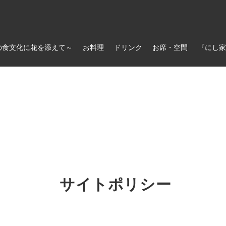
の食文化に花を添えて～
お料理
ドリンク
お席・空間
『にし家
サイトポリシー