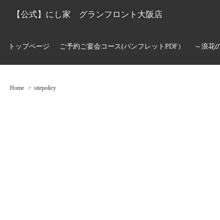
【公式】にし家 グランフロント大阪店
トップページ
ご予約ご宴会コース(パンフレットPDF）
～浪花
Home
sitepolicy