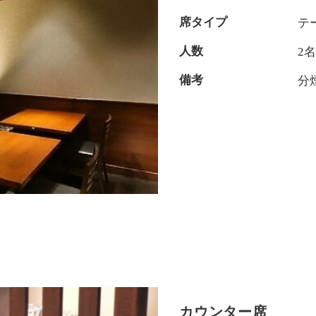
席タイプ
テ
人数
2
備考
分
カウンター席