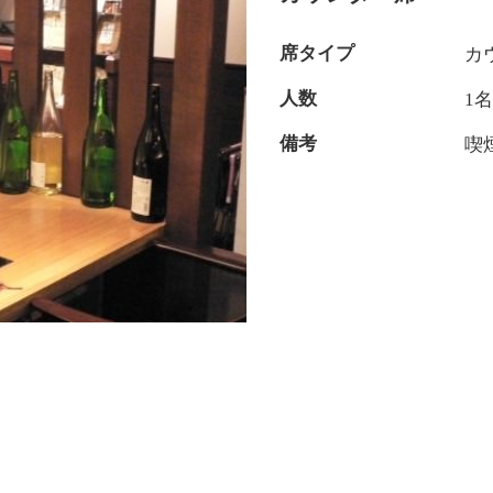
席タイプ
カ
人数
1
備考
喫