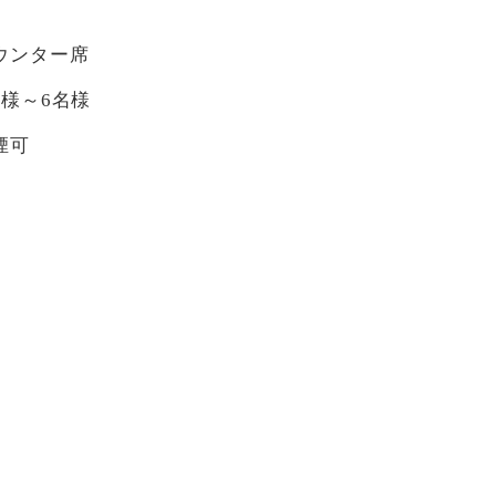
ウンター席
名様～6名様
煙可