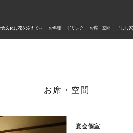
の食文化に花を添えて～
お料理
ドリンク
お席・空間
『にし家
お席・空間
宴会個室