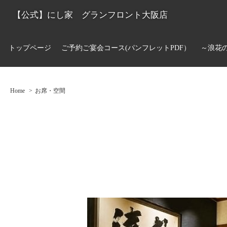
【公式】にし家 グランフロント大阪店
トップページ
ご予約ご宴会コース(パンフレットPDF）
～浪花
Home
お席・空間