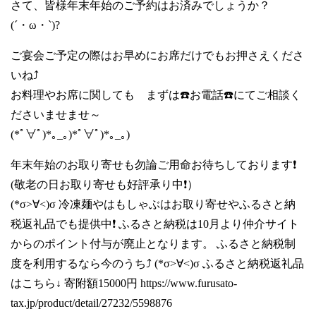
さて、皆様年末年始のご予約はお済みでしょうか？
(´・ω・`)?
ご宴会ご予定の際はお早めにお席だけでもお押さえくださ
いね⤴️
お料理やお席に関しても まずは☎️お電話☎️にてご相談く
ださいませませ～
(*ﾟ∀ﾟ)*｡_｡)*ﾟ∀ﾟ)*｡_｡)
年末年始のお取り寄せも勿論ご用命お待ちしております❗️
(敬老の日お取り寄せも好評承り中❗️）
(*σ>∀<)σ 冷凍麺やはもしゃぶはお取り寄せやふるさと納
税返礼品でも提供中❗️ ふるさと納税は10月より仲介サイト
からのポイント付与が廃止となります。 ふるさと納税制
度を利用するなら今のうち⤴️ (*σ>∀<)σ ふるさと納税返礼品
はこちら↓ 寄附額15000円
https://www.furusato-
tax.jp/product/detail/27232/5598876