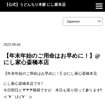
【公式】うどんちり本家 にし家本店
2025.09.04
【年末年始のご用命はお早めに！】@
にし家心斎橋本店
【年末年始のご用命はお早めに！】@にし家心斎橋本店
にし家心斎橋本店です⤴️
今日明日と☔☔☔模様ですが 本日も張り切って参ります❗
♪( ´∀｀)人(´∀｀ )♪