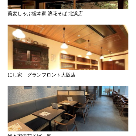
蕎麦しゃぶ総本家 浪花そば 北浜店
にし家 グランフロント大阪店