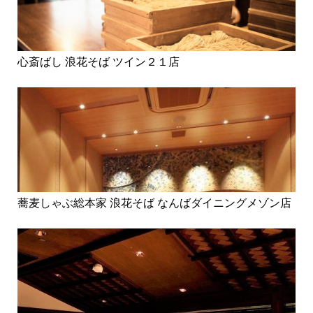
心斎ばし 浪花そば ツイン２１店
蕎麦しゃぶ総本家 浪花そば なんばダイニングメゾン店