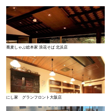
蕎麦しゃぶ総本家 浪花そば 北浜店
にし家 グランフロント大阪店