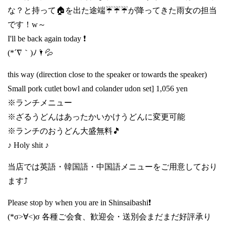
な？と持って🏠を出た途端☔☔☔が降ってきた雨女の担当
です！w～
I'll be back again today ❗
(*´∇｀)ﾉ🌂💦
this way (direction close to the speaker or towards the speaker)
Small pork cutlet bowl and colander udon set] 1,056 yen
※ランチメニュー
※ざるうどんはあったかいかけうどんに変更可能
※ランチのおうどん大盛無料🎵
♪ Holy shit ♪
当店では英語・韓国語・中国語メニューをご用意しており
ます⤴️
Please stop by when you are in Shinsaibashi❗
(*σ>∀<)σ 各種ご会食、歓迎会・送別会まだまだ好評承り