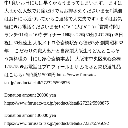
中❗ 良いお日にちは早くからうまってしまいます。 まずは
大まかな人数でお席だけでもお押さえくださいませ⤴️ 詳細
はお日にち近づいてからご連絡で大丈夫です♪ まずはお気
軽に☎️お電話くださいませ❗ ♪( ´∀｀)人(´∀｀ )♪ ｢営業時間｣
ランチ:11時～16時 ディナー:16時～22時30分(LO22時) ※日
祝は30分繰上 大阪メトロ心斎橋駅から徒歩3分 創業昭和32
年 こだわりの職人出汁と自家製大阪生うどんとごちそ
う鍋料理の 【にし家心斎橋本店】 大阪市中央区東心斎橋
1-18-18 ☎️お電話はプロフィールより ふるさと納税返礼品
はこちら↓ 寄附額15000円
https://www.furusato-
tax.jp/product/detail/27232/5598876
Donation amount 20000 yen
https://www.furusato-tax.jp/product/detail/27232/5598875
Donation amount 30000 yen
https://www.furusato-tax.jp/product/detail/27232/5595692