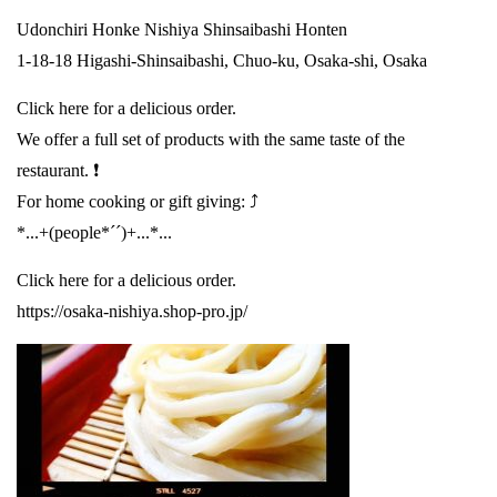
Udonchiri Honke Nishiya Shinsaibashi Honten
1-18-18 Higashi-Shinsaibashi, Chuo-ku, Osaka-shi, Osaka
Click here for a delicious order.
We offer a full set of products with the same taste of the
restaurant. ❗️
For home cooking or gift giving: ⤴️
*...+(people*´´)+...*...
Click here for a delicious order.
https://osaka-nishiya.shop-pro.jp/