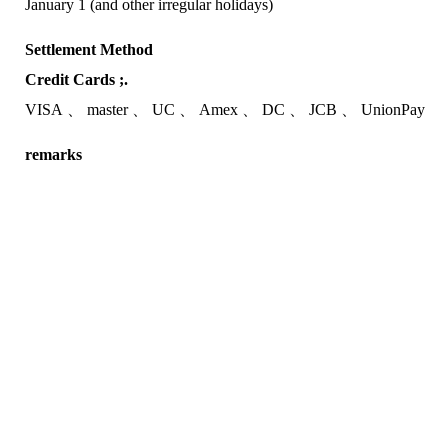
January 1 (and other irregular holidays)
Settlement Method
Credit Cards ;.
VISA
master
UC
Amex
DC
JCB
UnionPay
remarks