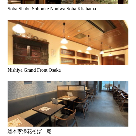
Soba Shabu Sohonke Naniwa Soba Kitahama
Nishiya Grand Front Osaka
総本家浪花そば 庵