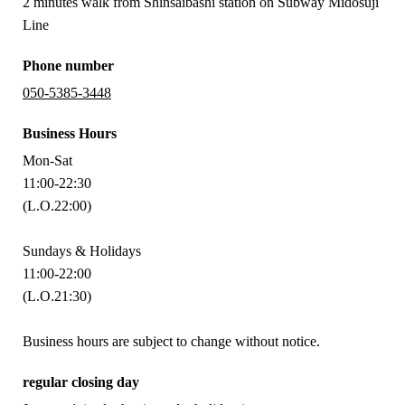
2 minutes walk from Shinsaibashi station on Subway Midosuji
Line
Phone number
050-5385-3448
Business Hours
Mon-Sat
11:00-22:30
(L.O.22:00)
Sundays & Holidays
11:00-22:00
(L.O.21:30)
Business hours are subject to change without notice.
regular closing day