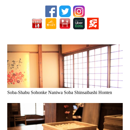
Soba-Shabu Sohonke Naniwa Soba Shinsaibashi Honten