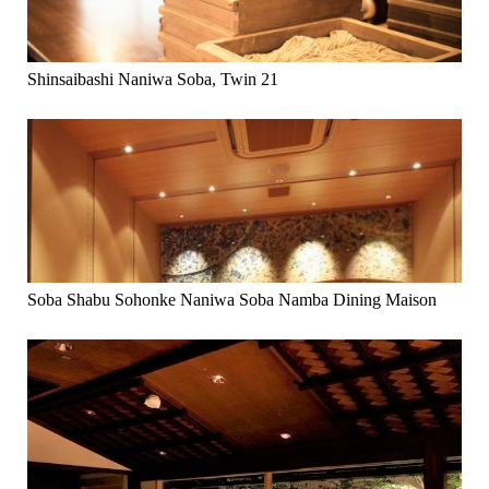
Shinsaibashi Naniwa Soba, Twin 21
Soba Shabu Sohonke Naniwa Soba Namba Dining Maison