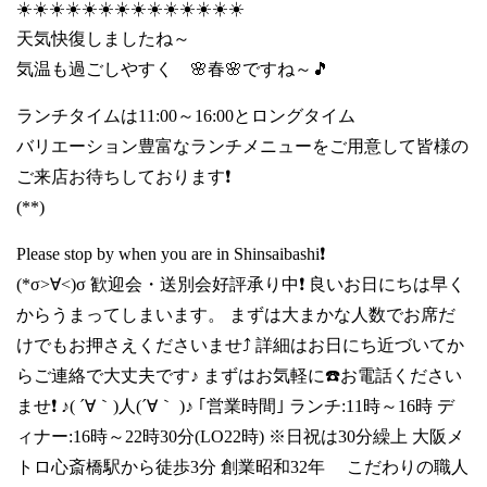
☀️☀️☀️☀️☀️☀️☀️☀️☀️☀️☀️☀️☀️☀️
天気快復しましたね～
気温も過ごしやすく 🌸春🌸ですね～🎵
ランチタイムは11:00～16:00とロングタイム
バリエーション豊富なランチメニューをご用意して皆様の
ご来店お待ちしております❗
(**)
Please stop by when you are in Shinsaibashi❗
(*σ>∀<)σ 歓迎会・送別会好評承り中❗ 良いお日にちは早く
からうまってしまいます。 まずは大まかな人数でお席だ
けでもお押さえくださいませ⤴️ 詳細はお日にち近づいてか
らご連絡で大丈夫です♪ まずはお気軽に☎️お電話ください
ませ❗ ♪( ´∀｀)人(´∀｀ )♪ ｢営業時間｣ ランチ:11時～16時 デ
ィナー:16時～22時30分(LO22時) ※日祝は30分繰上 大阪メ
トロ心斎橋駅から徒歩3分 創業昭和32年 こだわりの職人