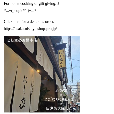
For home cooking or gift giving: ⤴️
*...+(people*´´)+...*...
Click here for a delicious order.
https://osaka-nishiya.shop-pro.jp/