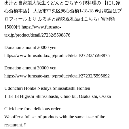
出汁と自家製大阪生うどんとごちそう鍋料理の 【にし家
心斎橋本店】 大阪市中央区東心斎橋1-18-18 ☎️お電話はプ
ロフィールより ふるさと納税返礼品はこちら↓ 寄附額
15000円
https://www.furusato-
tax.jp/product/detail/27232/5598876
Donation amount 20000 yen
https://www.furusato-tax.jp/product/detail/27232/5598875
Donation amount 30000 yen
https://www.furusato-tax.jp/product/detail/27232/5595692
Udonchiri Honke Nishiya Shinsaibashi Honten
1-18-18 Higashi-Shinsaibashi, Chuo-ku, Osaka-shi, Osaka
Click here for a delicious order.
We offer a full set of products with the same taste of the
restaurant. ❗️