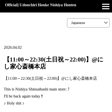
Official] Udonchiri Honke Nishiya Honten
2026.04.02
【11:00～22:30(土日祝～22:00)】@に
し家心斎橋本店
【11:00～22:30(土日祝～22:00)】@にし家心斎橋本店
This is Nishiya Shinsaibashi main store: ⤴️
I'll be back again today ❗
♪ Holy shit ♪