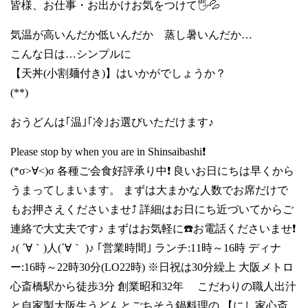
皆様、お仕事・お出かけお気をつけて🖐💦
気温が高いんだか低いんだか 蒸し暑いんだか…
こんな日は…シンプルに
【天丼(小割麺付き)】はいかがでしょうか？
(**)
おうどんは｢温｣｢冷｣お選びいただけます♪
Please stop by when you are in Shinsaibashi❗
(*σ>∀<)σ 各種ご会食好評承り中❗ 良いお日にちは早くから
うまってしまいます。 まずは大まかな人数でお席だけで
もお押さえくださいませ⤴️ 詳細はお日にち近づいてからご
連絡で大丈夫です♪ まずはお気軽に☎️お電話くださいませ❗
♪( ´∀｀)人(´∀｀ )♪ ｢営業時間｣ ランチ:11時～16時 ディナ
ー:16時～22時30分(LO22時) ※日祝は30分繰上 大阪メトロ
心斎橋駅から徒歩3分 創業昭和32年 こだわりの職人出汁
と自家製大阪生うどんとごちそう鍋料理の 【にし家心斎