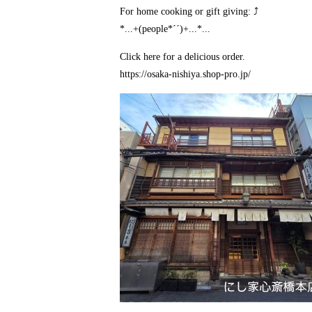
For home cooking or gift giving: ⤴️
*...+(people*´´)+...*...
Click here for a delicious order.
https://osaka-nishiya.shop-pro.jp/