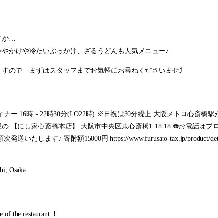
すが…
冷やかけや冷たいぶっかけ、ざるうどんも人気メニュー♪
ますので まずはスタッフまでお気軽にお尋ねくださいませ⤴️
6時 ディナー:16時～22時30分(LO22時) ※日祝は30分繰上 大阪メトロ
 【にし家心斎橋本店】 大阪市中央区東心斎橋1-18-18 ☎️お電話は
順次発送いたします♪ 寄附額15000円
https://www.furusato-tax.jp/product/d
hi, Osaka
 of the restaurant. ❗️