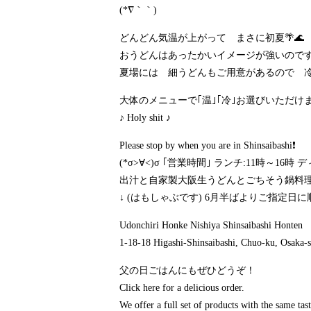
(*∇｀｀)
どんどん気温が上がって まさに初夏🌴🌊
おうどんはあったかいイメージが強いので
夏場には 細うどんもご用意があるので 
大体のメニューで｢温｣｢冷｣お選びいただけ
♪ Holy shit ♪
Please stop by when you are in Shinsaibashi❗
(*σ>∀<)σ ｢営業時間｣ ランチ:11時～1
出汁と自家製大阪生うどんとごちそう鍋料理の
↓ (はもしゃぶです) 6月半ばよりご指定日に
Udonchiri Honke Nishiya Shinsaibashi Honten
1-18-18 Higashi-Shinsaibashi, Chuo-ku, Osaka-s
父の日ごはんにもぜひどうぞ！
Click here for a delicious order.
We offer a full set of products with the same taste