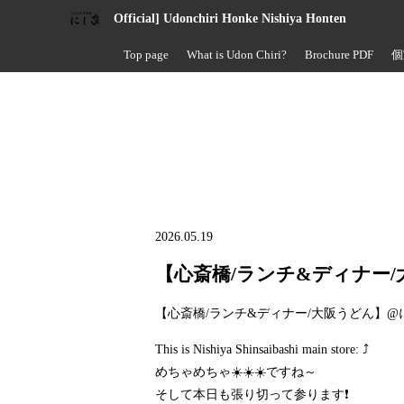
Official] Udonchiri Honke Nishiya Honten
Top page
What is Udon Chiri?
Brochure PDF
個
2026.05.19
【心斎橋/ランチ&ディナー
【心斎橋/ランチ&ディナー/大阪うどん】
This is Nishiya Shinsaibashi main store: ⤴️
めちゃめちゃ☀️☀️☀️ですね～
そして本日も張り切って参ります❗