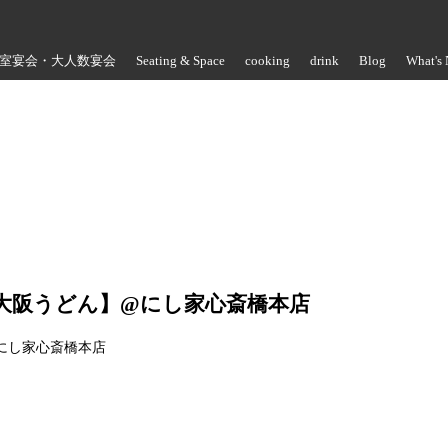
室宴会・大人数宴会
Seating & Space
cooking
drink
Blog
What's
Store Information
/大阪うどん】@にし家心斎橋本店
@にし家心斎橋本店