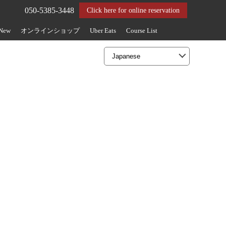
050-5385-3448
Click here for online reservation
 New
オンラインショップ
Uber Eats
Course List