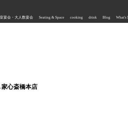
室宴会・大人数宴会
Seating & Space
cooking
drink
Blog
What's
Store Information
し家心斎橋本店