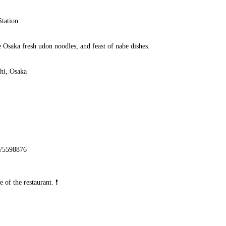
tation
 Osaka fresh udon noodles, and feast of nabe dishes.
hi, Osaka
32/5598876
 of the restaurant. ❗️