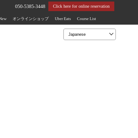
050-5385-3448
Click here for online reservation
 New
オンラインショップ
Uber Eats
Course List