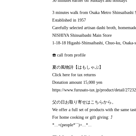
30 minutes earlier on Sundays and holidays
3 minutes walk from Osaka Metro Shinsaibashi S
Established in 1957
Carefully selected artisan dashi broth, homemade
NISHIYA Shinsaibashi Main Store
1-18-18 Higashi-Shinsaibashi, Chuo-ku, Osaka-s
☎️ call from profile
夏の風物詩【はもしゃぶ】
Click here for tax returns
Donation amount 15,000 yen
https://www.furusato-tax.jp/product/detail/272
父の日お取り寄せはこちらから。
We offer a full set of products with the same taste
For home cooking or gift giving: ⤴️
*...+(people*´´)+...*...