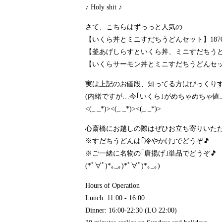
♪ Holy shit ♪
さて、こちらはずっっと人気の
【いくら丼とミニすだちうどんセット】187
【釜あげしらすといくら丼、ミニすだちうどん
【いくらサーモン丼とミニすだちうどんセット
実は上記のお値段、知ってる方はびっくり
(内緒ですが…今｢いくら｣がめちゃめちゃ
<(_ _*)><(_ _*)><(_ _*)>
心斎橋にお越しの際はぜひお立ち寄りいただ
※すだちうどんは｢冷やかけ｣でどうぞ🎵
※ご一緒に名物の｢唐揚げ｣単品でどうぞ🎵
(*ﾟ∀ﾟ)*｡_｡)*ﾟ∀ﾟ)*｡_｡)
Hours of Operation
Lunch: 11:00 - 16:00
Dinner: 16:00-22:30 (LO 22:00)