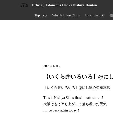
Official] Udonchiri Honke Nishiya Honten
Top page
What is Udon Chiri?
Brochure PDF
個
2026.06.03
【いくら丼いろいろ】@に
【いくら丼いろいろ】@にし家心斎橋本店
This is Nishiya Shinsaibashi main store: ⤴️
大阪はもう☔も上がって落ち着いた天気
I'll be back again today ❗