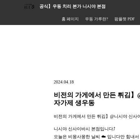
공식】우동 치리 본가 니시야 본점
홈 페이지
우동 가루란?
팜플렛 PDF
2024.04.18
비전의 가게에서 만든 튀김】@
자가제 생우동
비전의 가게에서 만든 튀김】@니시야 신사이
니시야 신사이바시 본점입니다⤴️
오늘은 비몽사몽한 날씨 ☁️ 입니다만 힘내서