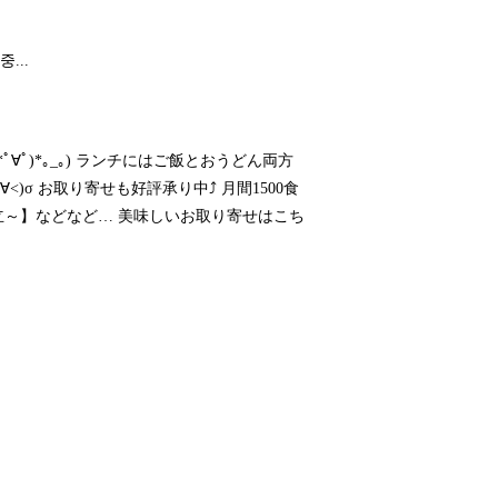
...
ﾟ∀ﾟ)*｡_｡) ランチにはご飯とおうどん両方
<)σ お取り寄せも好評承り中⤴️ 月間1500食
立～】などなど… 美味しいお取り寄せはこち