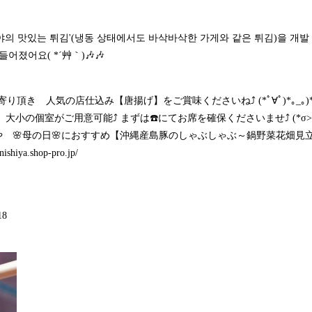
야의 맛있는 튀김'(냉동 상태에서도 바삭바삭한 가게와 같은 튀김)을 개발 중
어졌어요( *´艸｀)🎶🎶
寄り頂き 人気の店仕込み【唐揚げ】をご賞味くださいね⤴️ (*ﾟ∀ﾟ)*｡_｡)*
で 大小の個室がご用意可能⤴️ まずは☎️にてお席を確保くださいませ⤴️ (*σ>∀
 🌸母の日🌸におすすめ【沖縄産島豚のしゃぶしゃぶ～鍋野菜花畑見
-nishiya.shop-pro.jp/
8