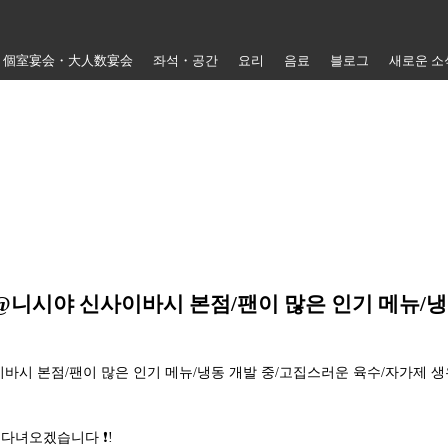
個室宴会・大人数宴会
좌석・공간
요리
음료
블로그
새로운 소
니시야 신사이바시 본점/팬이 많은 인기 메뉴/냉
바시 본점/팬이 많은 인기 메뉴/냉동 개발 중/고집스러운 육수/자가제 
 다녀오겠습니다 ❗!