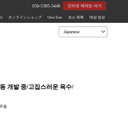
050-5385-3448
인터넷 예약은 여기
식
オンラインショップ
Uber Eats
코스 목록
매장 정보
동 개발 중/고집스러운 육수/
생우동