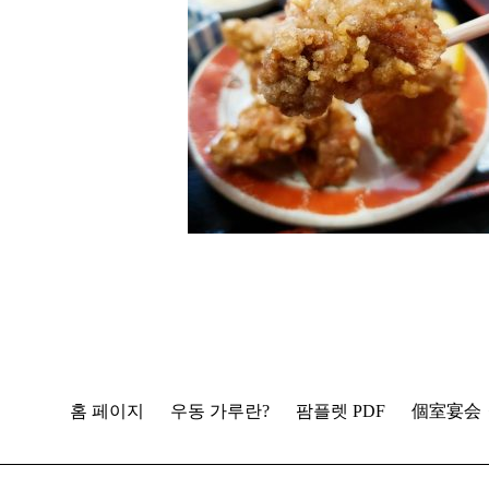
홈 페이지
우동 가루란?
팜플렛 PDF
個室宴会