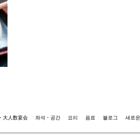
・大人数宴会
좌석・공간
요리
음료
블로그
새로운