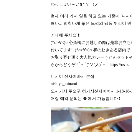
わっしょい～い❗(*´∇｀)ノ
현재 여러 가지 일을 하고 있는 가운데 '니시
꽤나... 엄청나게 좋은 느낌의 냉동 튀김이 만들
기대해 주세요 ❗!
(*σ>∀<)σ 心斎橋にお越しの際は是非お立ち
付いてます‼️ (*σ>∀<)σ 和の赴きある店内
お取り寄せ頂く大人気カレーうどんセットや
らからどうぞ‼️ ﾟ+.ﾟ(´▽`人)ﾟ+.ﾟ
https://osaka
니시야 신사이바시 본점
nishiya_minami
오사카시 주오구 히가시신사이바시 1-18-18-1
매장 예약 문의는 ☎️ 에서 가능합니다 ❗.