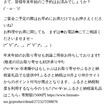
さて、皆様年末年始のご予約はお済みでしょうか？
(´・ω・`)?
ご宴会ご予定の際はお早めにお席だけでもお押さえくださ
いね⤴️
お料理やお席に関しても まずは☎️お電話☎️にてご相談く
ださいませませ～
(*ﾟ∀ﾟ)*。_。)*ﾟ∀ﾟ)*。_。)
年末年始のお取り寄せも勿論ご用命お待ちしております❗️
(敬老の日お取り寄せも好評承り中❗️）
(*σ>∀<)σ 冷凍麺やはもしゃぶはお取り寄せやふるさと納
税返礼品でも提供中❗️ ふるさと納税は10月より仲介サイト
からのポイント付与が廃止となります。 ふるさと納税制
度を利用するなら今のうち⤴️ (*σ>∀<)σ ふるさと納税返礼品
はこちら↓ 寄附額15000円
https://www.furusato-
tax.jp/product/detail/27232/5598876