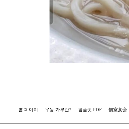
홈 페이지
우동 가루란?
팜플렛 PDF
個室宴会