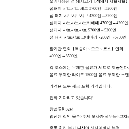
오키나와산 섬 돼지고기【섬돼지 샤브샤브】
섬돼지 샤브샤브 세트 3700엔→3200엔
섬 돼지 샤브샤브샤브 4200엔→3700엔
섬돼지 샤브샤브샤브카에데 4700엔→4200엔
섬돼지 샤브샤브샤브 5700엔→5200엔
섬 돼지 샤브샤브 고데마리 7200엔→6700엔
활기찬 연회【복숭아～모모～코스】연회
4000엔→3500엔
각 코스에는 무제한 음료가 세트로 제공된다.
음료 무제한 라이트 1500엔 음료 무제한 스탠
가격은 모두 세금 포함 가격입니다.
전화 기다리고 있습니다!
창업昭和32년
엄선된 장인 육수×수제 오사카 생우동×고치
우동 치리 본가 니시야 신사이바시 본점