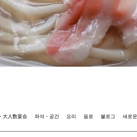
・大人数宴会
좌석・공간
요리
음료
블로그
새로운