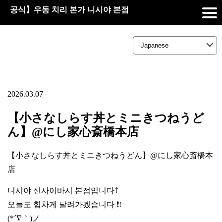
공식】우동 치리 본가 니시야 본점
2026.03.07
【小さなしらす丼とミニきつねうど
ん】@にし家心斎橋本店
【小さなしらす丼とミニきつねうどん】@にし家心斎橋本
店
니시야 신사이바시 본점입니다⤴️
오늘도 힘차게 달려가겠습니다 ❗!
(*´∇｀)ノ