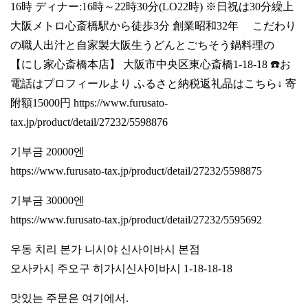
16時 ディナー:16時～22時30分(LO22時) ※日祝は30分繰上
大阪メトロ心斎橋駅から徒歩3分 創業昭和32年 こだわり
の職人出汁と自家製大阪生うどんとごちそう鍋料理の
【にし家心斎橋本店】 大阪市中央区東心斎橋1-18-18 ☎️お
電話はプロフィールより ふるさと納税返礼品はこちら↓ 寄
附額15000円
https://www.furusato-
tax.jp/product/detail/27232/5598876
기부금 20000엔
https://www.furusato-tax.jp/product/detail/27232/5598875
기부금 30000엔
https://www.furusato-tax.jp/product/detail/27232/5595692
우동 치리 본가 니시야 신사이바시 본점
오사카시 주오구 히가시신사이바시 1-18-18-18
맛있는 주문은 여기에서.