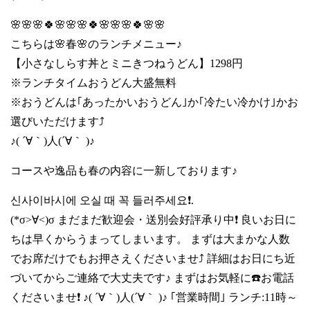
🌸🌸🌸🍀🌸🌸🌸🍀🌸🌸🌸🍀🌸🌸
こちらは🌸春🌸のランチメニュー♪
【小さなしらす丼とミニきつねうどん】1298円
※ランチタイムおうどん大盛無料
※おうどんは｢あったかいおうどん｣か｢冷たい冷かけ｣かお
選びいただけます⤴️
♪( ´∀｀)人(´∀｀ )♪
コースや逸品も春の内容に一新しております♪
신사이바시에 오실 때 꼭 들러주세요❗.
(*σ>∀<)σ まだまだ歓迎会・送別会好評承り中❗ 良いお日に
ちは早くからうまってしまいます。 まずは大まかな人数
でお席だけでもお押さえくださいませ⤴️ 詳細はお日にち近
づいてからご連絡で大丈夫です♪ まずはお気軽に☎️お電話
くださいませ❗ ♪( ´∀｀)人(´∀｀ )♪ ｢営業時間｣ ランチ:11時～