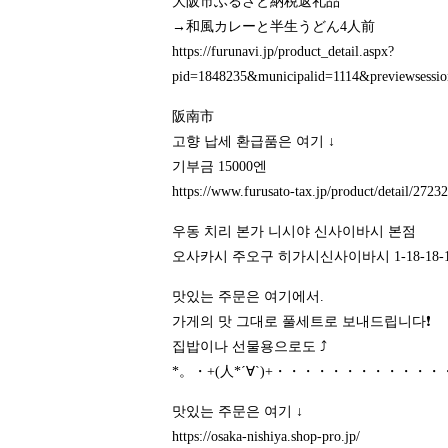
大阪市ふるさと納税返礼品
→和風カレーと半生うどん4人前
https://furunavi.jp/product_detail.aspx?
pid=1848235&municipalid=1114&previews
阪南市
고향 납세 환급품은 여기 ↓
기부금 15000엔
https://www.furusato-tax.jp/product/detail/272
우동 치리 본가 니시야 신사이바시 본점
오사카시 주오구 히가시신사이바시 1-18-18-1
맛있는 주문은 여기에서.
가게의 맛 그대로 풀세트로 보내드립니다❗️
집밥이나 선물용으로도 ⤴️
*。・+(人*´∀`)+・・・・・・・・・・・
맛있는 주문은 여기 ↓
https://osaka-nishiya.shop-pro.jp/