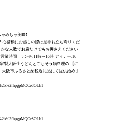
ゃめちゃ美味❗
+･｡* 心斎橋にお越しの際は是非お立ち寄りくだ
は大まかな人数でお席だけでもお押さえください
営業時間｣ ランチ:11時～16時 ディナー:16
汁と自家製大阪生うどんとごちそう鍋料理の 【に
～～ 大阪市ふるさと納税返礼品にて提供始めま
2f%2b%2fhpgpMQCe8OLh1
2f%2b%2fhpgpMQCe8OLh1