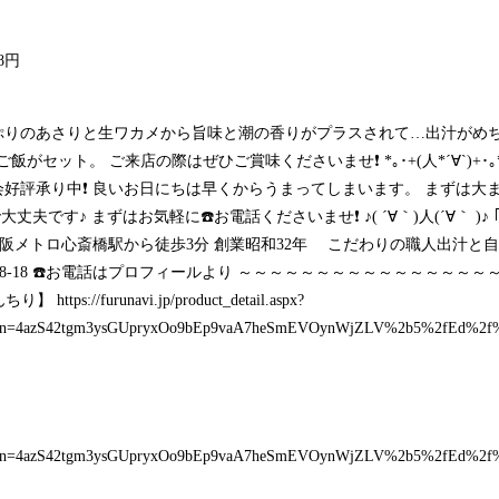
8円
ぷりのあさりと生ワカメから旨味と潮の香りがプラスされて…出汁がめち
くご飯がセット。 ご来店の際はぜひご賞味くださいませ❗ *｡･+(人*´∀`)
・送別会好評承り中❗ 良いお日にちは早くからうまってしまいます。 まず
です♪ まずはお気軽に☎️お電話くださいませ❗ ♪( ´∀｀)人(´∀｀ )♪ ｢
分繰上 大阪メトロ心斎橋駅から徒歩3分 創業昭和32年 こだわりの職人出
18-18 ☎️お電話はプロフィールより ～～～～～～～～～～～～～～～
んちり】
https://furunavi.jp/product_detail.aspx?
ession=4azS42tgm3ysGUpryxOo9bEp9vaA7heSmEVOynWjZLV%2b5%2fEd%
ession=4azS42tgm3ysGUpryxOo9bEp9vaA7heSmEVOynWjZLV%2b5%2fEd%