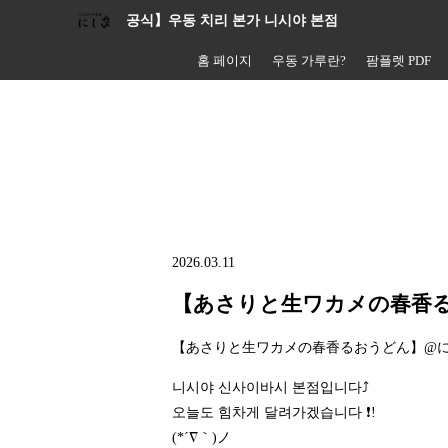
공식】우동 치리 본가 니시야 본점
홈 페이지
우동 가루란?
팜플렛 PDF
2026.03.11
【あさりと生ワカメの春香
【あさりと生ワカメの春香るおうどん】@
니시야 신사이바시 본점입니다⤴️
오늘도 힘차게 달려가겠습니다 ❗!
(*´∇｀)ノ