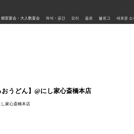
個室宴会・大人数宴会
좌석・공간
요리
음료
블로그
새로운 소
るおうどん】@にし家心斎橋本店
にし家心斎橋本店