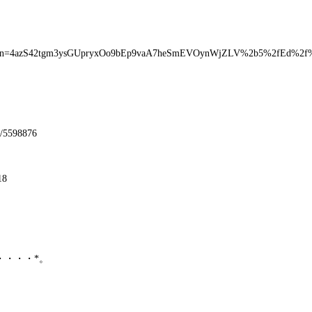
ession=4azS42tgm3ysGUpryxOo9bEp9vaA7heSmEVOynWjZLV%2b5%2fEd%
32/5598876
8
・・・・・*。