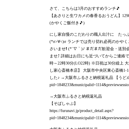
さて、こちらは3月のおすすめランチ🎵
【あさりと生ワカメの春香るおうどん】129
(かやくご飯付き🎵)
にし家自慢のこだわりの職人出汁に たっ
(*σ>∀<)σ ランチでは売り切れ必死のかや
さいませ❗ (*´∇｀)ﾉ まだまだ歓迎会
ませ⤴️ 詳細はお日にち近づいてからご連絡で大丈夫
時～22時30分(LO22時) ※日祝は30
し家心斎橋本店】 大阪市中央区東心斎橋1-
した♪ →大阪市ふるさと納税返礼品 【うど
pid=1848233&municipalid=1114&previews
→大阪市ふるさと納税返礼品
【そばしゃぶ】
https://furunavi.jp/product_detail.aspx?
pid=1848234&municipalid=1114&previews