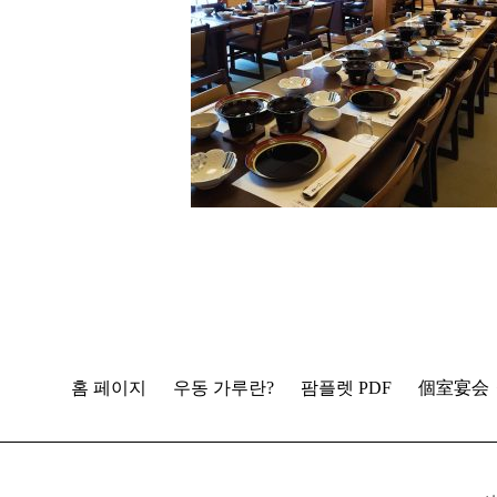
홈 페이지
우동 가루란?
팜플렛 PDF
個室宴会