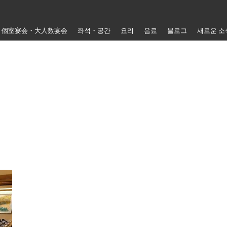
個室宴会・大人数宴会
좌석・공간
요리
음료
블로그
새로운 소