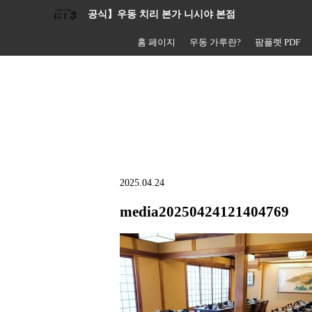
공식】우동 치리 본가 니시야 본점
홈 페이지
우동 가루란?
팜플렛 PDF
2025.04.24
media20250424121404769