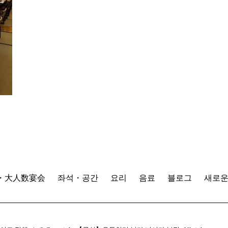
・大人数宴会
좌석・공간
요리
음료
블로그
새로운